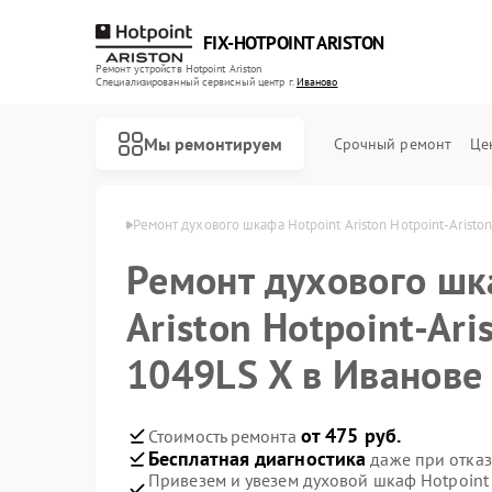
FIX-HOTPOINT ARISTON
Ремонт устройств Hotpoint Ariston
Специализированный cервисный центр г.
Иваново
Мы ремонтируем
Срочный ремонт
Це
t Ariston в Иванове
Ремонт духового шкафа Hotpoint Ariston Hotpoint-Aristo
Ремонт духового шк
Ariston Hotpoint-Ari
1049LS X в Иванове
от 475 руб.
Стоимость ремонта
Бесплатная диагностика
даже при отказ
Привезем и увезем духовой шкаф Hotpoint A
Ремонт варочных панелей Hotpoint Ariston
Ремонт кофемашин Hotpoint Ariston
Ремонт кухонных плит Hotpoint Ariston
Ремонт микроволновых печей Hotpoint Ariston
Ремонт парогенераторов Hotpoint Ariston
Ремонт посудомоечных машин Hotpoint Ariston
Ремонт стиральных машин Hotpoint Ariston
Ремонт холодильников Hotpoint Ariston
Ремонт морозильных камер Hotpoint Ariston
Ремонт вытяжек Hotpoint Ariston
Ремонт сушильных машин Hotpoint Ariston