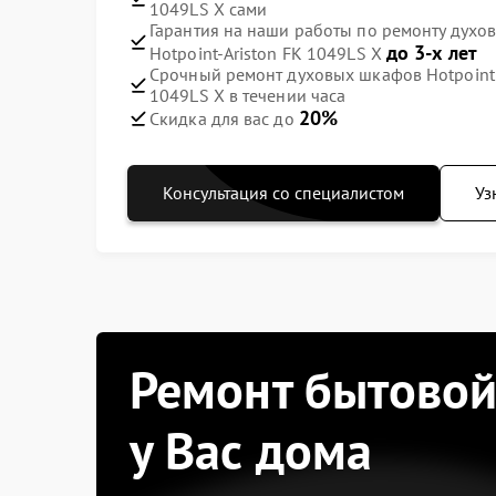
1049LS X сами
Гарантия на наши работы по ремонту духов
до 3-х лет
Hotpoint-Ariston FK 1049LS X
Срочный ремонт духовых шкафов Hotpoint A
1049LS X в течении часа
20%
Скидка для вас до
Консультация со специалистом
Уз
Ремонт бытовой
у Вас дома