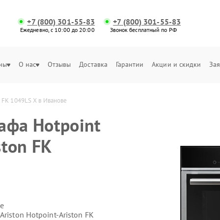
+7 (800) 301-55-83
+7 (800) 301-55-83
Ежедневно, с 10:00 до 20:00
Звонок бесплатный по РФ
ны
О нас
Отзывы
Доставка
Гарантии
Акции и скидки
Зая
n FK 1049LS X в Иванове
афа Hotpoint
ston FK
е
riston Hotpoint-Ariston FK