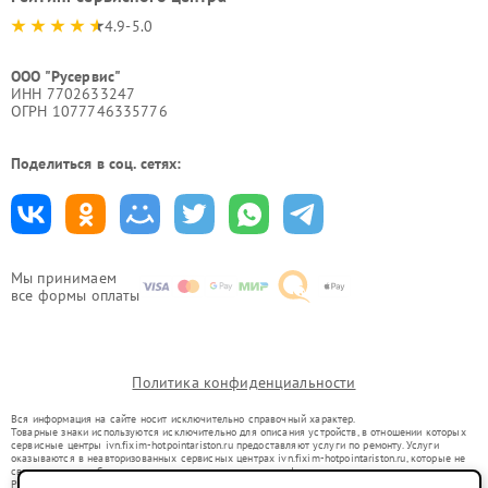
4.9-5.0
ООО "Русервис"
ИНН 7702633247
ОГРН 1077746335776
Поделиться в соц. сетях:
Мы принимаем
все формы оплаты
Политика конфиденциальности
Вся информация на сайте носит исключительно справочный характер.
Товарные знаки используются исключительно для описания устройств, в отношении которых
сервисные центры ivn.fixim-hotpointariston.ru предоставляют услуги по ремонту. Услуги
оказываются в неавторизованных сервисных центрах ivn.fixim-hotpointariston.ru, которые не
связаны с правообладателями товарных знаков или их официальными представителями.
Ремонт осуществляется для устройств, уже введенных в гражданский оборот в соответствии