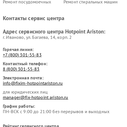
Ремонт посудомоечных
Ремонт стиральных машин
машин Hotpoint Ariston
Hotpoint Ariston
Ремонт холодильников
Ремонт морозильных камер
Контакты сервис центра
Hotpoint Ariston
Hotpoint Ariston
Ремонт вытяжек Hotpoint
Ремонт сушильных машин
Адрес сервисного центра Hotpoint Ariston:
Ariston
Hotpoint Ariston
г. Иваново, ул. Багаева, 14, корп. 2
Горячая линия:
+7 (800) 301-55-83
Контактный телефон:
8 (800) 301-55-83
Электронная почта:
info@fixim-hotpointariston.ru
для юридических лиц
manager@fix-hotpoint ariston.ru
График работы:
ПН-ВСК с 9:00 до 21:00 без перерывов и выходных
Рейтинг сервисного центра