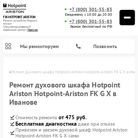
+7 (800) 301-55-83
Ежедневно, с 10:00 до 20:00
FIX-HOTPOINT ARISTON
+7 (800) 301-55-83
Ремонт устройств Hotpoint
Ariston
Звонок бесплатный по РФ
Специализированный
cервисный центр г.
Иваново
Мы ремонтируем
Позвонить
анове
Ремонт духового шкафа Hotpoint Ariston Hotpoint-Ariston FK G X в Ива
Ремонт духового шкафа Hotpoint
Ariston Hotpoint-Ariston FK G X в
Иванове
от 475 руб.
Стоимость ремонта
Бесплатная диагностика
даже при отказе
Привезем и увезем духовой шкаф Hotpoint Ariston
Ремонт варочных панелей Hotpoint Ariston
Ремонт парогенераторов Hotpoint Ariston
Ремонт стиральных машин Hotpoint Ariston
Ремонт морозильных камер Hotpoint Ariston
Ремонт сушильных машин Hotpoint Ariston
Ремонт кухонных плит Hotpoint Ariston
Ремонт микроволновых печей Hotpoint Ariston
Ремонт посудомоечных машин Hotpoint Ariston
Ремонт холодильников Hotpoint Ariston
Ремонт кофемашин Hotpoint Ariston
Ремонт вытяжек Hotpoint Ariston
Hotpoint-Ariston FK G X сами