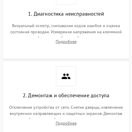
1. Диагностика неисправностей
Визуальный осмотр, считывание кодов ошибок и оценка
состояния проводки. Измерение напряжения на клеммной
колодке. Анализ жалоб на проблемы с нагревом,
Подробнее
конвекцией, панелью управления или блокировкой дверцы.
2. Демонтаж и обеспечение доступа
Отключение устройства от сети. Снятие дверцы, извлечение
внутренних направляющих и защитных экранов. Демонтаж
задней или верхней панели для прямого доступа к
Подробнее
нагревательным элементам, плате и вентиляторам.