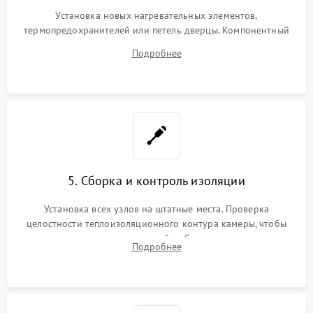
Установка новых нагревательных элементов,
термопредохранителей или петель дверцы. Компонентный
ремонт электронного модуля управления, замена
Подробнее
выгоревших реле, восстановление контактов и замена
уплотнителя.
5. Сборка и контроль изоляции
Установка всех узлов на штатные места. Проверка
целостности теплоизоляционного контура камеры, чтобы
исключить перегрев кухонной мебели и потерю тепла.
Подробнее
Надежная фиксация клемм и сборка корпуса шкафа.