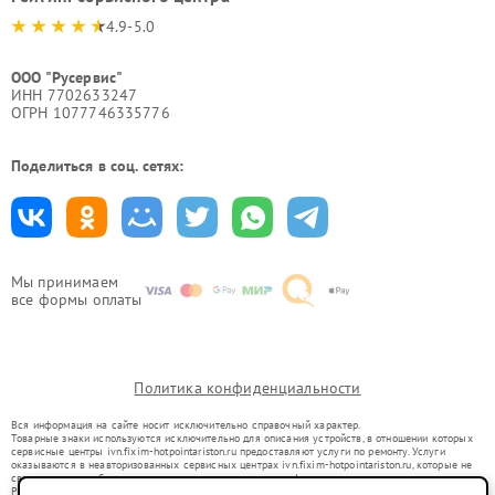
4.9-5.0
ООО "Русервис"
ИНН 7702633247
ОГРН 1077746335776
Поделиться в соц. сетях:
Мы принимаем
все формы оплаты
Политика конфиденциальности
Вся информация на сайте носит исключительно справочный характер.
Товарные знаки используются исключительно для описания устройств, в отношении которых
сервисные центры ivn.fixim-hotpointariston.ru предоставляют услуги по ремонту. Услуги
оказываются в неавторизованных сервисных центрах ivn.fixim-hotpointariston.ru, которые не
связаны с правообладателями товарных знаков или их официальными представителями.
Ремонт осуществляется для устройств, уже введенных в гражданский оборот в соответствии