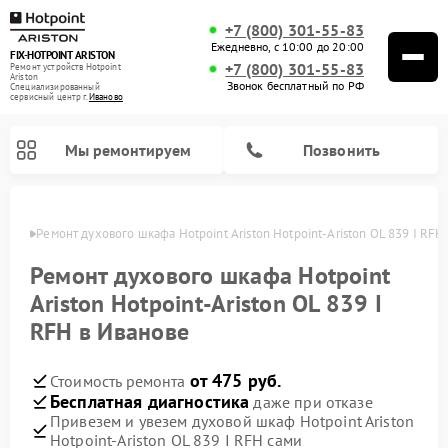
+7 (800) 301-55-83
Ежедневно, с 10:00 до 20:00
FIX-HOTPOINT ARISTON
+7 (800) 301-55-83
Ремонт устройств Hotpoint
Ariston
Звонок бесплатный по РФ
Специализированный
cервисный центр г.
Иваново
Мы ремонтируем
Позвонить
анове
Ремонт духового шкафа Hotpoint Ariston Hotpoint-Ariston OL 839 I RFH
Ремонт духового шкафа Hotpoint
Ariston Hotpoint-Ariston OL 839 I
RFH в Иванове
от 475 руб.
Стоимость ремонта
Бесплатная диагностика
даже при отказе
Привезем и увезем духовой шкаф Hotpoint Ariston
Ремонт варочных панелей Hotpoint Ariston
Ремонт парогенераторов Hotpoint Ariston
Ремонт стиральных машин Hotpoint Ariston
Ремонт морозильных камер Hotpoint Ariston
Ремонт сушильных машин Hotpoint Ariston
Ремонт кухонных плит Hotpoint Ariston
Ремонт микроволновых печей Hotpoint Ariston
Ремонт посудомоечных машин Hotpoint Ariston
Ремонт холодильников Hotpoint Ariston
Ремонт кофемашин Hotpoint Ariston
Ремонт вытяжек Hotpoint Ariston
Hotpoint-Ariston OL 839 I RFH сами