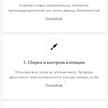
Установка новых нагревательных элементов,
термопредохранителей или петель дверцы. Компонентный
ремонт электронного модуля управления, замена
Подробнее
выгоревших реле, восстановление контактов и замена
уплотнителя.
5. Сборка и контроль изоляции
Установка всех узлов на штатные места. Проверка
целостности теплоизоляционного контура камеры, чтобы
исключить перегрев кухонной мебели и потерю тепла.
Подробнее
Надежная фиксация клемм и сборка корпуса шкафа.