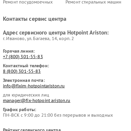
Ремонт посудомоечных
Ремонт стиральных машин
машин Hotpoint Ariston
Hotpoint Ariston
Ремонт холодильников
Ремонт морозильных камер
Контакты сервис центра
Hotpoint Ariston
Hotpoint Ariston
Ремонт вытяжек Hotpoint
Ремонт сушильных машин
Адрес сервисного центра Hotpoint Ariston:
Ariston
Hotpoint Ariston
г. Иваново, ул. Багаева, 14, корп. 2
Горячая линия:
+7 (800) 301-55-83
Контактный телефон:
8 (800) 301-55-83
Электронная почта:
info@fixim-hotpointariston.ru
для юридических лиц
manager@fix-hotpoint ariston.ru
График работы:
ПН-ВСК с 9:00 до 21:00 без перерывов и выходных
Рейтинг сервисного центра