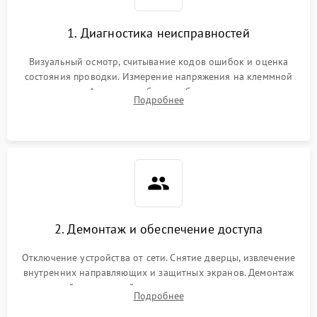
1. Диагностика неисправностей
Визуальный осмотр, считывание кодов ошибок и оценка
состояния проводки. Измерение напряжения на клеммной
колодке. Анализ жалоб на проблемы с нагревом,
Подробнее
конвекцией, панелью управления или блокировкой дверцы.
2. Демонтаж и обеспечение доступа
Отключение устройства от сети. Снятие дверцы, извлечение
внутренних направляющих и защитных экранов. Демонтаж
задней или верхней панели для прямого доступа к
Подробнее
нагревательным элементам, плате и вентиляторам.