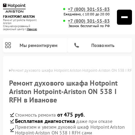
+7 (800) 301-55-83
Ежедневно, с 10:00 до 20:00
FIX-HOTPOINT ARISTON
+7 (800) 301-55-83
Ремонт устройств Hotpoint
Ariston
Звонок бесплатный по РФ
Специализированный
cервисный центр г.
Иваново
Мы ремонтируем
Позвонить
анове
Ремонт духового шкафа Hotpoint Ariston Hotpoint-Ariston ON 538 I RF
Ремонт духового шкафа Hotpoint
Ariston Hotpoint-Ariston ON 538 I
RFH в Иванове
от 475 руб.
Стоимость ремонта
Бесплатная диагностика
даже при отказе
Привезем и увезем духовой шкаф Hotpoint Ariston
Ремонт варочных панелей Hotpoint Ariston
Ремонт парогенераторов Hotpoint Ariston
Ремонт стиральных машин Hotpoint Ariston
Ремонт морозильных камер Hotpoint Ariston
Ремонт сушильных машин Hotpoint Ariston
Ремонт кухонных плит Hotpoint Ariston
Ремонт микроволновых печей Hotpoint Ariston
Ремонт посудомоечных машин Hotpoint Ariston
Ремонт холодильников Hotpoint Ariston
Ремонт кофемашин Hotpoint Ariston
Ремонт вытяжек Hotpoint Ariston
Hotpoint-Ariston ON 538 I RFH сами