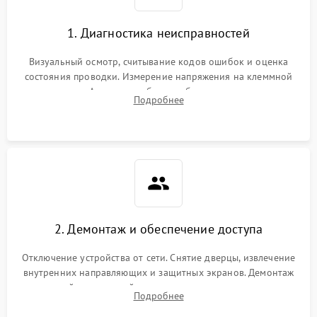
1. Диагностика неисправностей
Визуальный осмотр, считывание кодов ошибок и оценка
состояния проводки. Измерение напряжения на клеммной
колодке. Анализ жалоб на проблемы с нагревом,
Подробнее
конвекцией, панелью управления или блокировкой дверцы.
2. Демонтаж и обеспечение доступа
Отключение устройства от сети. Снятие дверцы, извлечение
внутренних направляющих и защитных экранов. Демонтаж
задней или верхней панели для прямого доступа к
Подробнее
нагревательным элементам, плате и вентиляторам.