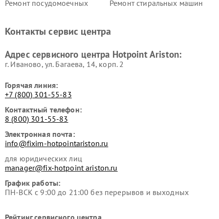
Ремонт посудомоечных
Ремонт стиральных машин
машин Hotpoint Ariston
Hotpoint Ariston
Ремонт холодильников
Ремонт морозильных камер
Контакты сервис центра
Hotpoint Ariston
Hotpoint Ariston
Ремонт вытяжек Hotpoint
Ремонт сушильных машин
Адрес сервисного центра Hotpoint Ariston:
Ariston
Hotpoint Ariston
г. Иваново, ул. Багаева, 14, корп. 2
Горячая линия:
+7 (800) 301-55-83
Контактный телефон:
8 (800) 301-55-83
Электронная почта:
info@fixim-hotpointariston.ru
для юридических лиц
manager@fix-hotpoint ariston.ru
График работы:
ПН-ВСК с 9:00 до 21:00 без перерывов и выходных
Рейтинг сервисного центра