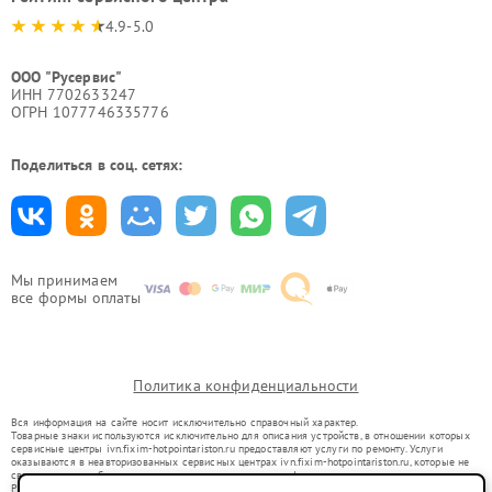
4.9-5.0
ООО "Русервис"
ИНН 7702633247
ОГРН 1077746335776
Поделиться в соц. сетях:
Мы принимаем
все формы оплаты
Политика конфиденциальности
Вся информация на сайте носит исключительно справочный характер.
Товарные знаки используются исключительно для описания устройств, в отношении которых
сервисные центры ivn.fixim-hotpointariston.ru предоставляют услуги по ремонту. Услуги
оказываются в неавторизованных сервисных центрах ivn.fixim-hotpointariston.ru, которые не
связаны с правообладателями товарных знаков или их официальными представителями.
Ремонт осуществляется для устройств, уже введенных в гражданский оборот в соответствии