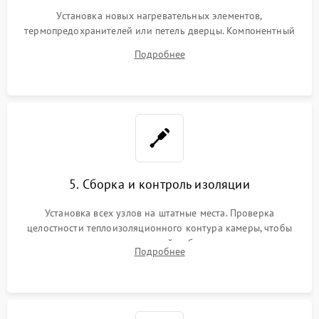
Установка новых нагревательных элементов,
термопредохранителей или петель дверцы. Компонентный
ремонт электронного модуля управления, замена
Подробнее
выгоревших реле, восстановление контактов и замена
уплотнителя.
5. Сборка и контроль изоляции
Установка всех узлов на штатные места. Проверка
целостности теплоизоляционного контура камеры, чтобы
исключить перегрев кухонной мебели и потерю тепла.
Подробнее
Надежная фиксация клемм и сборка корпуса шкафа.