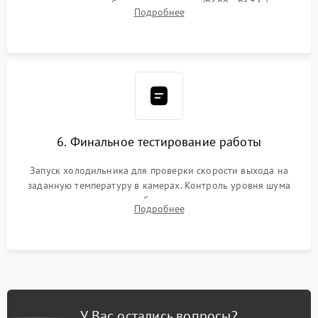
дозированным объемом хладагента (R600a, R134a) по
Подробнее
электронным весам. Контроль рабочего давления в системе.
6. Финальное тестирование работы
Запуск холодильника для проверки скорости выхода на
заданную температуру в камерах. Контроль уровня шума
компрессора, отсутствия обмерзания стенок и корректного
Подробнее
срабатывания системы автоматической оттайки.
У Вас остались вопросы?