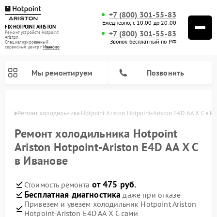
+7 (800) 301-55-83
Ежедневно, с 10:00 до 20:00
FIX-HOTPOINT ARISTON
+7 (800) 301-55-83
Ремонт устройств Hotpoint
Ariston
Звонок бесплатный по РФ
Специализированный
cервисный центр г.
Иваново
Мы ремонтируем
Позвонить
анове
Ремонт холодильника Hotpoint Ariston Hotpoint-Ariston E4D AA X C в И
Ремонт холодильника Hotpoint
Ariston Hotpoint-Ariston E4D AA X C
в Иванове
от 475 руб.
Стоимость ремонта
Бесплатная диагностика
даже при отказе
Привезем и увезем холодильник Hotpoint Ariston
Ремонт варочных панелей Hotpoint Ariston
Ремонт микроволновых печей Hotpoint Ariston
Ремонт посудомоечных машин Hotpoint Ariston
Ремонт морозильных камер Hotpoint Ariston
Ремонт сушильных машин Hotpoint Ariston
Ремонт кофемашин Hotpoint Ariston
Ремонт духовых шкафов Hotpoint Ariston
Ремонт парогенераторов Hotpoint Ariston
Ремонт стиральных машин Hotpoint Ariston
Ремонт кухонных плит Hotpoint Ariston
Ремонт вытяжек Hotpoint Ariston
Hotpoint-Ariston E4D AA X C сами