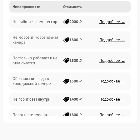
Неисправности
Стоимость
Механика
Не работает компрессор
2000 ₽
Подробнее →
Электропитание
Не морозит морозильная
Дренаж
1800 ₽
Подробнее →
камера
Оттайка
Постоянно работает и не
1500 ₽
Подробнее →
отключается
Программное обеспечение
Образование льда в
1500 ₽
Подробнее →
холодильной камере
Не горит свет внутри
1400 ₽
Подробнее →
Поломка термостата
1800 ₽
Подробнее →
Не работает вентилятор
1800 ₽
Подробнее →