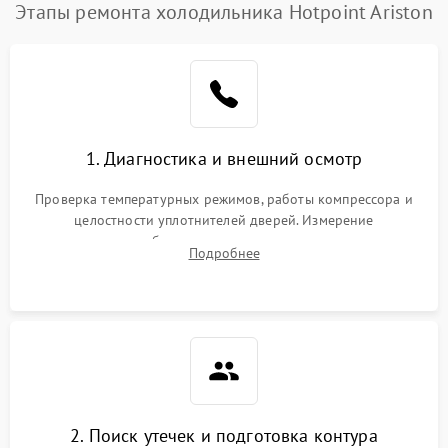
Этапы ремонта холодильника Hotpoint Ariston
Поломка системы No Frost
2600 ₽
Подробнее →
Образование конденсата
1800 ₽
Подробнее →
на стенках
Сбой в работе инвертора
2100 ₽
Подробнее →
1. Диагностика и внешний осмотр
Запах горелого при
2000 ₽
Подробнее →
Проверка температурных режимов, работы компрессора и
работе
целостности уплотнителей дверей. Измерение
сопротивления обмоток мотора, проверка термостата и
Не включается
Подробнее
1000 ₽
Подробнее →
считывание кодов ошибок с электронного дисплея.
холодильник
Проблемы с системой
автоматической
1800 ₽
Подробнее →
разморозки
2. Поиск утечек и подготовка контура