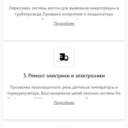
Опрессовка системы азотом для выявления микротрещин в
трубопроводе. Проверка испарителя и конденсатора
течеискателем. Демонтаж старого фильтра-осушителя и
Подробнее
продувка капиллярной трубки для устранения засоров.
3. Ремонт электрики и электроники
Прозвонка пускозащитного реле, датчиков температуры и
терморегулятора. Восстановление цепей питания системы No
Frost, включая ТЭН оттайки и вентилятор. Ремонт или замена
Подробнее
платы управления при сбоях алгоритмов.