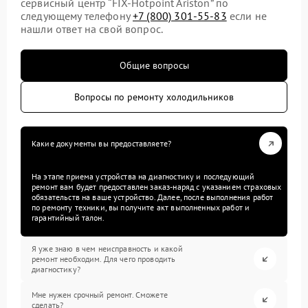
сервисный центр “FIX-Hotpoint Ariston” по
следующему телефону
+7 (800) 301-55-83
если не
нашли ответ на свой вопрос.
Общие вопросы
Вопросы по ремонту холодильников
Какие документы вы предоставляете?
На этапе приема устройства на диагностику и последующий
ремонт вам будет предоставлен заказ-наряд с указанием страховых
обязательств на ваше устройство. Далее, после выполнения работ
по ремонту техники, вы получите акт выполненных работ и
гарантийный талон.
Я уже знаю в чем неисправность и какой
ремонт необходим. Для чего проводить
диагностику?
Мне нужен срочный ремонт. Сможете
сделать?