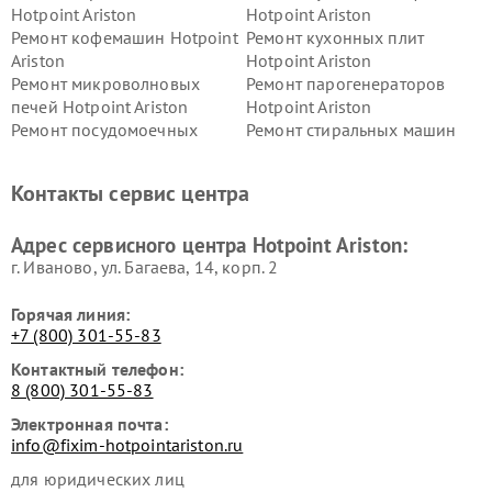
Hotpoint Ariston
Hotpoint Ariston
Ремонт кофемашин Hotpoint
Ремонт кухонных плит
Ariston
Hotpoint Ariston
Ремонт микроволновых
Ремонт парогенераторов
печей Hotpoint Ariston
Hotpoint Ariston
Ремонт посудомоечных
Ремонт стиральных машин
машин Hotpoint Ariston
Hotpoint Ariston
Ремонт холодильников
Ремонт морозильных камер
Контакты сервис центра
Hotpoint Ariston
Hotpoint Ariston
Ремонт вытяжек Hotpoint
Ремонт сушильных машин
Адрес сервисного центра Hotpoint Ariston:
Ariston
Hotpoint Ariston
г. Иваново, ул. Багаева, 14, корп. 2
Горячая линия:
+7 (800) 301-55-83
Контактный телефон:
8 (800) 301-55-83
Электронная почта:
info@fixim-hotpointariston.ru
для юридических лиц