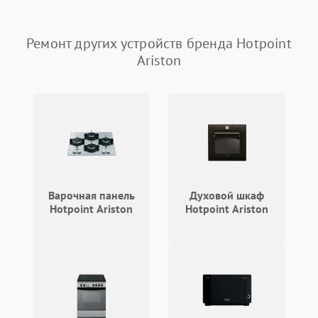
Запах гари при работе
1800 ₽
Подробнее →
Постоянные сбои в работе
1500 ₽
Подробнее →
Ремонт других устройств бренда Hotpoint
Ariston
Варочная панель
Духовой шкаф
Hotpoint Ariston
Hotpoint Ariston