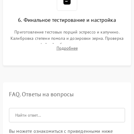
6. Финальное тестирование и настройка
Приготовление тестовых порций эспрессо и капучино.
Калибровка степени помола и дозировки зерна. Проверка
плотности кофейной таблетки, температуры напитка и
Подробнее
качества молочной пены. Контроль отсутствия посторонних
шумов и протечек.
FAQ. Ответы на вопросы
Вы можете ознакомиться с приведенными ниже