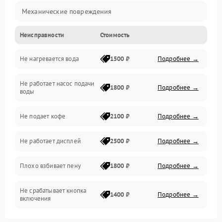
Механические повреждения
Неисправности
Стоимость
Прочие неисправности
Не нагревается вода
1500 ₽
Подробнее →
Включение и работа
Не работает насос подачи
Проблемы с водой
1800 ₽
Подробнее →
воды
Проблемы с капучинатором и паром
Не подает кофе
2100 ₽
Подробнее →
Управление и электроника
Не работает дисплей
2500 ₽
Подробнее →
Программное обеспечение
Плохо взбивает пену
1800 ₽
Подробнее →
Не срабатывает кнопка
1400 ₽
Подробнее →
включения