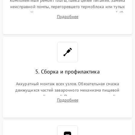
Компонентный ремонт платы, пайка цепей питания. Замена
неисправной помпы, перегоревшего термоблока или тупых
жерновов. Установка новых силиконовых уплотнителей (O-
Подробнее
ring) и тефлоновых трубок для надежного устранения
протечек.
5. Сборка и профилактика
Аккуратный монтаж всех узлов. Обязательная смазка
движущихся частей заварочного механизма пищевой
силиконовой смазкой. Проведение программной
Подробнее
декальцинации и очистки системы от кофейных масел.
Надежная фиксация всех соединений.