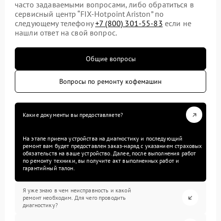
часто задаваемыми вопросами, либо обратиться в
сервисный центр “FIX-Hotpoint Ariston” по
следующему телефону
+7 (800) 301-55-83
если не
нашли ответ на свой вопрос.
Общие вопросы
Вопросы по ремонту кофемашин
Какие документы вы предоставляете?
На этапе приема устройства на диагностику и последующий
ремонт вам будет предоставлен заказ-наряд с указанием страховых
обязательств на ваше устройство. Далее, после выполнения работ
по ремонту техники, вы получите акт выполненных работ и
гарантийный талон.
Я уже знаю в чем неисправность и какой
ремонт необходим. Для чего проводить
диагностику?