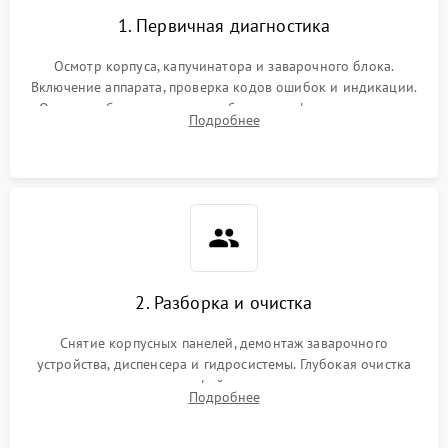
1. Первичная диагностика
Осмотр корпуса, капучинатора и заварочного блока.
Включение аппарата, проверка кодов ошибок и индикации.
Оценка работы помпы, термоблока и кофемолки на слух.
Подробнее
Измерение температуры и давления воды для выявления
локализации поломки.
2. Разборка и очистка
Снятие корпусных панелей, демонтаж заварочного
устройства, диспенсера и гидросистемы. Глубокая очистка
внутренних узлов от кофейных масел, жмыха и накипи.
Подробнее
Промывка дренажных каналов и фильтров с использованием
специализированной химии.