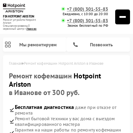
+7 (800) 301-55-83
Ежедневно, с 10:00 до 20:00
FIX-HOTPOINT ARISTON
+7 (800) 301-55-83
Ремонт устройств Hotpoint
Ariston
Звонок бесплатный по РФ
Специализированный
cервисный центр г.
Иваново
Мы ремонтируем
Позвонить
Главная
Ремонт кофемашин Hotpoint Ariston в Иванове
Ремонт кофемашин
Hotpoint
Ariston
в Иванове от 300 руб.
Бесплатная диагностика
даже при отказе от
ремонта
Ремонт бытовой техники у вас дома с выездом
квалифицированного мастера
Ремонт варочных панелей Hotpoint Ariston
Ремонт парогенераторов Hotpoint Ariston
Ремонт стиральных машин Hotpoint Ariston
Ремонт морозильных камер Hotpoint Ariston
Ремонт сушильных машин Hotpoint Ariston
Ремонт кухонных плит Hotpoint Ariston
Ремонт духовых шкафов Hotpoint Ariston
Ремонт микроволновых печей Hotpoint Ariston
Ремонт посудомоечных машин Hotpoint Ariston
Ремонт холодильников Hotpoint Ariston
Ремонт вытяжек Hotpoint Ariston
Гарантия на наши работы по ремонту кофемашин