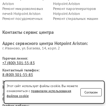
Ariston
Hotpoint Ariston
Ремонт микроволновых
Ремонт парогенераторов
печей Hotpoint Ariston
Hotpoint Ariston
Ремонт посудомоечных
Ремонт стиральных машин
машин Hotpoint Ariston
Hotpoint Ariston
Ремонт холодильников
Ремонт морозильных камер
Контакты сервис центра
Hotpoint Ariston
Hotpoint Ariston
Ремонт вытяжек Hotpoint
Ремонт сушильных машин
Адрес сервисного центра Hotpoint Ariston:
Ariston
Hotpoint Ariston
г. Иваново, ул. Багаева, 14, корп. 2
Горячая линия:
+7 (800) 301-55-83
Контактный телефон:
8 (800) 301-55-83
Электронная почта:
Этот сайт использует файлы cookie. Вы можете
info@fixim-hotpointariston.ru
ознакомиться с
правилами использования
Согласен
для юридических лиц
файлов cookie
manager@fix-hotpoint ariston.ru
График работы: