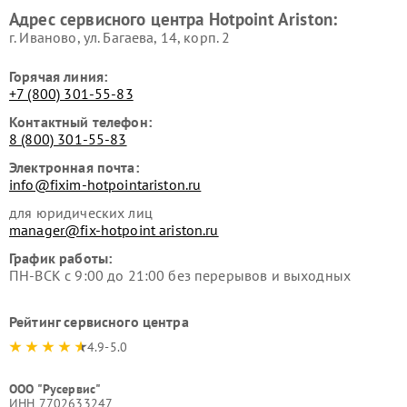
Ремонт вытяжек Hotpoint
Ремонт сушильных машин
Адрес сервисного центра Hotpoint Ariston:
Ariston
Hotpoint Ariston
г. Иваново, ул. Багаева, 14, корп. 2
Горячая линия:
+7 (800) 301-55-83
Контактный телефон:
8 (800) 301-55-83
Электронная почта:
info@fixim-hotpointariston.ru
для юридических лиц
manager@fix-hotpoint ariston.ru
График работы:
ПН-ВСК с 9:00 до 21:00 без перерывов и выходных
Рейтинг сервисного центра
4.9-5.0
ООО "Русервис"
ИНН 7702633247