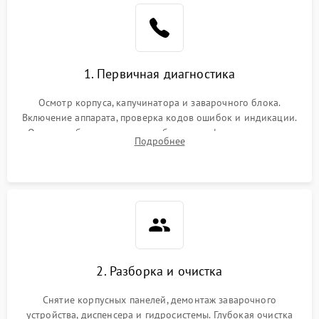
1. Первичная диагностика
Осмотр корпуса, капучинатора и заварочного блока.
Включение аппарата, проверка кодов ошибок и индикации.
Оценка работы помпы, термоблока и кофемолки на слух.
Подробнее
Измерение температуры и давления воды для выявления
локализации поломки.
2. Разборка и очистка
Снятие корпусных панелей, демонтаж заварочного
устройства, диспенсера и гидросистемы. Глубокая очистка