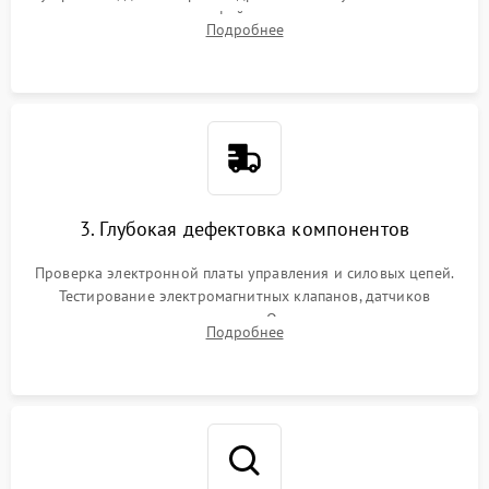
внутренних узлов от кофейных масел, жмыха и накипи.
Подробнее
Промывка дренажных каналов и фильтров с использованием
специализированной химии.
3. Глубокая дефектовка компонентов
Проверка электронной платы управления и силовых цепей.
Тестирование электромагнитных клапанов, датчиков
температуры и расходомера. Оценка степени износа
Подробнее
жерновов кофемолки, уплотнительных колец гидросистемы
и шестерней редуктора.