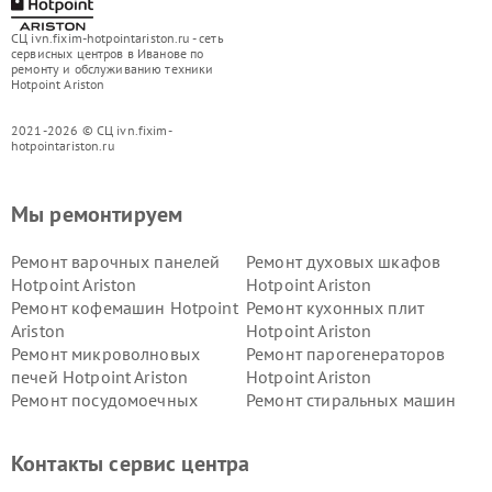
СЦ ivn.fixim-hotpointariston.ru - сеть
сервисных центров в Иванове по
ремонту и обслуживанию техники
Hotpoint Ariston
2021-2026 © СЦ ivn.fixim-
hotpointariston.ru
Мы ремонтируем
Ремонт варочных панелей
Ремонт духовых шкафов
Hotpoint Ariston
Hotpoint Ariston
Ремонт кофемашин Hotpoint
Ремонт кухонных плит
Ariston
Hotpoint Ariston
Ремонт микроволновых
Ремонт парогенераторов
печей Hotpoint Ariston
Hotpoint Ariston
Ремонт посудомоечных
Ремонт стиральных машин
машин Hotpoint Ariston
Hotpoint Ariston
Ремонт холодильников
Ремонт морозильных камер
Контакты сервис центра
Hotpoint Ariston
Hotpoint Ariston