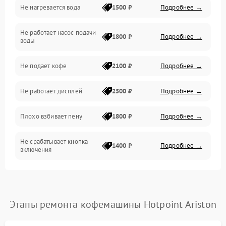
Не нагревается вода
1500 ₽
Подробнее →
Включение и работа
Не работает насос подачи
Проблемы с водой
1800 ₽
Подробнее →
воды
Проблемы с капучинатором и паром
Не подает кофе
2100 ₽
Подробнее →
Управление и электроника
Не работает дисплей
2500 ₽
Подробнее →
Программное обеспечение
Плохо взбивает пену
1800 ₽
Подробнее →
Не срабатывает кнопка
1400 ₽
Подробнее →
включения
Запах гари при работе
1800 ₽
Подробнее →
Постоянные сбои в работе
1500 ₽
Подробнее →
Этапы ремонта кофемашины Hotpoint Ariston