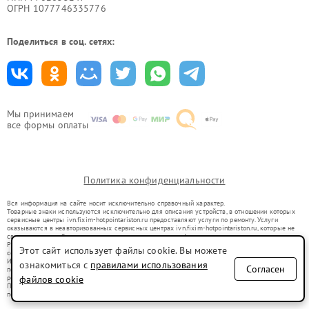
ОГРН 1077746335776
Поделиться в соц. сетях:
Мы принимаем
все формы оплаты
Политика конфиденциальности
Вся информация на сайте носит исключительно справочный характер.
Товарные знаки используются исключительно для описания устройств, в отношении которых
сервисные центры ivn.fixim-hotpointariston.ru предоставляют услуги по ремонту. Услуги
оказываются в неавторизованных сервисных центрах ivn.fixim-hotpointariston.ru, которые не
связаны с правообладателями товарных знаков или их официальными представителями.
Ремонт осуществляется для устройств, уже введенных в гражданский оборот в соответствии
Этот сайт использует файлы cookie. Вы можете
со статьей 1487 ГК РФ.
Использование товарных знаков не преследует цели индивидуализации услуг или введения
ознакомиться с
правилами использования
Согласен
потребителей в заблуждение, а служит для информирования о предоставляемых услугах по
ремонту техники указанных брендов.
файлов cookie
Представленная на сайте информация не является публичной офертой, определяемой
положениями Статьи 437(2) Гражданского кодекса РФ