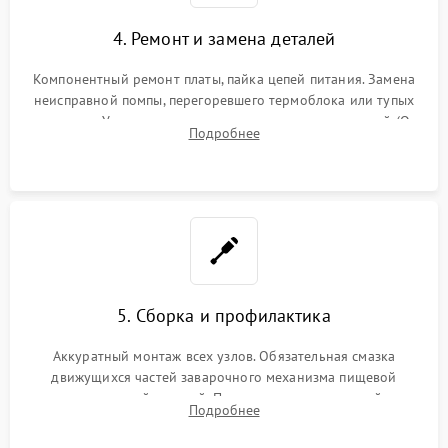
4. Ремонт и замена деталей
Компонентный ремонт платы, пайка цепей питания. Замена
неисправной помпы, перегоревшего термоблока или тупых
жерновов. Установка новых силиконовых уплотнителей (O-
Подробнее
ring) и тефлоновых трубок для надежного устранения
протечек.
5. Сборка и профилактика
Аккуратный монтаж всех узлов. Обязательная смазка
движущихся частей заварочного механизма пищевой
силиконовой смазкой. Проведение программной
Подробнее
декальцинации и очистки системы от кофейных масел.
Надежная фиксация всех соединений.