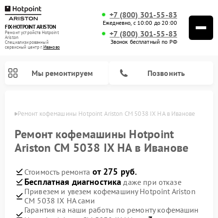
+7 (800) 301-55-83
Ежедневно, с 10:00 до 20:00
FIX-HOTPOINT ARISTON
+7 (800) 301-55-83
Ремонт устройств Hotpoint
Ariston
Звонок бесплатный по РФ
Специализированный
cервисный центр г.
Иваново
Мы ремонтируем
Позвонить
анове
Ремонт кофемашины Hotpoint Ariston CM 5038 IX HA в Иванове
Ремонт кофемашины Hotpoint
Ariston CM 5038 IX HA в Иванове
от 275 руб.
Стоимость ремонта
Бесплатная диагностика
даже при отказе
Привезем и увезем кофемашину Hotpoint Ariston
CM 5038 IX HA сами
Ремонт варочных панелей Hotpoint Ariston
Ремонт парогенераторов Hotpoint Ariston
Ремонт стиральных машин Hotpoint Ariston
Ремонт морозильных камер Hotpoint Ariston
Ремонт сушильных машин Hotpoint Ariston
Ремонт кухонных плит Hotpoint Ariston
Ремонт духовых шкафов Hotpoint Ariston
Ремонт микроволновых печей Hotpoint Ariston
Ремонт посудомоечных машин Hotpoint Ariston
Ремонт холодильников Hotpoint Ariston
Ремонт вытяжек Hotpoint Ariston
Гарантия на наши работы по ремонту кофемашин