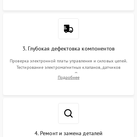
специализированной химии.
3. Глубокая дефектовка компонентов
Проверка электронной платы управления и силовых цепей.
Тестирование электромагнитных клапанов, датчиков
температуры и расходомера. Оценка степени износа
Подробнее
жерновов кофемолки, уплотнительных колец гидросистемы
и шестерней редуктора.
4. Ремонт и замена деталей