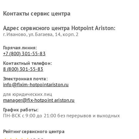
машин Hotpoint Ariston
Hotpoint Ariston
Ремонт холодильников
Ремонт морозильных камер
Контакты сервис центра
Hotpoint Ariston
Hotpoint Ariston
Ремонт вытяжек Hotpoint
Ремонт сушильных машин
Адрес сервисного центра Hotpoint Ariston:
Ariston
Hotpoint Ariston
г. Иваново, ул. Багаева, 14, корп. 2
Горячая линия:
+7 (800) 301-55-83
Контактный телефон:
8 (800) 301-55-83
Электронная почта:
info@fixim-hotpointariston.ru
для юридических лиц
manager@fix-hotpoint ariston.ru
График работы:
ПН-ВСК с 9:00 до 21:00 без перерывов и выходных
Рейтинг сервисного центра