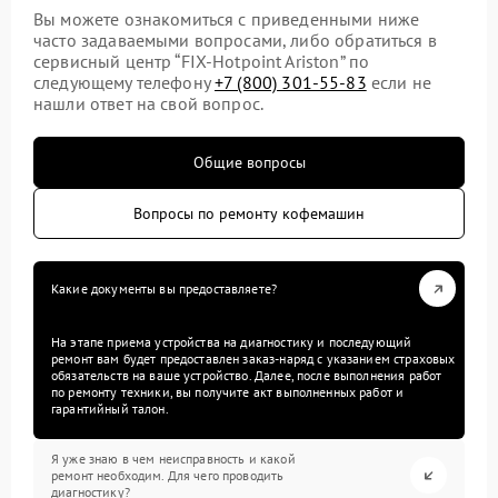
Вы можете ознакомиться с приведенными ниже
часто задаваемыми вопросами, либо обратиться в
сервисный центр “FIX-Hotpoint Ariston” по
следующему телефону
+7 (800) 301-55-83
если не
нашли ответ на свой вопрос.
Общие вопросы
Вопросы по ремонту кофемашин
Какие документы вы предоставляете?
На этапе приема устройства на диагностику и последующий
ремонт вам будет предоставлен заказ-наряд с указанием страховых
обязательств на ваше устройство. Далее, после выполнения работ
по ремонту техники, вы получите акт выполненных работ и
гарантийный талон.
Я уже знаю в чем неисправность и какой
ремонт необходим. Для чего проводить
диагностику?