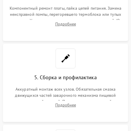
Компонентный ремонт платы, пайка цепей питания. Замена
неисправной помпы, перегоревшего термоблока или тупых
жерновов. Установка новых силиконовых уплотнителей (O-
Подробнее
ring) и тефлоновых трубок для надежного устранения
протечек.
5. Сборка и профилактика
Аккуратный монтаж всех узлов. Обязательная смазка
движущихся частей заварочного механизма пищевой
силиконовой смазкой. Проведение программной
Подробнее
декальцинации и очистки системы от кофейных масел.
Надежная фиксация всех соединений.