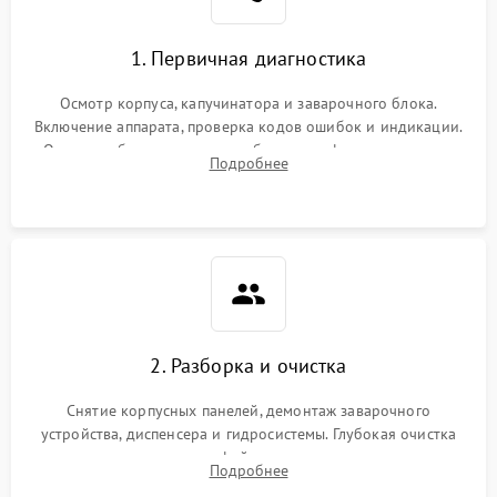
1. Первичная диагностика
Осмотр корпуса, капучинатора и заварочного блока.
Включение аппарата, проверка кодов ошибок и индикации.
Оценка работы помпы, термоблока и кофемолки на слух.
Подробнее
Измерение температуры и давления воды для выявления
локализации поломки.
2. Разборка и очистка
Снятие корпусных панелей, демонтаж заварочного
устройства, диспенсера и гидросистемы. Глубокая очистка
внутренних узлов от кофейных масел, жмыха и накипи.
Подробнее
Промывка дренажных каналов и фильтров с использованием