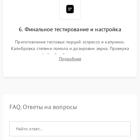
6. Финальное тестирование и настройка
Приготовление тестовых порций эспрессо и капучино.
Калибровка степени помола и дозировки зерна. Проверка
плотности кофейной таблетки, температуры напитка и
Подробнее
качества молочной пены. Контроль отсутствия посторонних
шумов и протечек.
FAQ. Ответы на вопросы