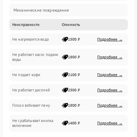
Механические повреждения
Неисправности
Стоимость
Прочие неисправности
Не нагревается вода
1500 ₽
Подробнее →
Включение и работа
Не работает насос подачи
Проблемы с водой
1800 ₽
Подробнее →
воды
Проблемы с капучинатором и паром
Не подает кофе
2100 ₽
Подробнее →
Управление и электроника
Не работает дисплей
2500 ₽
Подробнее →
Программное обеспечение
Плохо взбивает пену
1800 ₽
Подробнее →
Не срабатывает кнопка
1400 ₽
Подробнее →
включения