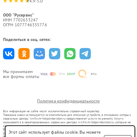
4.9-5.0
ООО "Русервис"
ИНН 7702633247
ОГРН 1077746335776
Поделиться в соц. сетях:
Мы принимаем
все формы оплаты
Политика конфиденциальности
Вся информация на сайте носит исключительно справочный характер.
Товарные знаки используются исключительно для описания устройств, в отношении которых
сервисные центры ivn.fixim-hotpointariston.ru предоставляют услуги по ремонту. Услуги
оказываются в неавторизованных сервисных центрах ivn.fixim-hotpointariston.ru, которые не
связаны с правообладателями товарных знаков или их официальными представителями.
Ремонт осуществляется для устройств, уже введенных в гражданский оборот в соответствии
Этот сайт использует файлы cookie. Вы можете
со статьей 1487 ГК РФ.
Использование товарных знаков не преследует цели индивидуализации услуг или введения