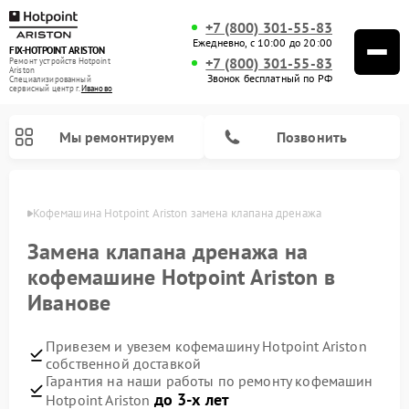
+7 (800) 301-55-83
Ежедневно, с 10:00 до 20:00
FIX-HOTPOINT ARISTON
+7 (800) 301-55-83
Ремонт устройств Hotpoint
Ariston
Звонок бесплатный по РФ
Специализированный
cервисный центр г.
Иваново
Мы ремонтируем
Позвонить
анове
Кофемашина Hotpoint Ariston замена клапана дренажа
Замена клапана дренажа на
кофемашине Hotpoint Ariston в
Иванове
Привезем и увезем кофемашину Hotpoint Ariston
собственной доставкой
Гарантия на наши работы по ремонту кофемашин
Ремонт варочных панелей Hotpoint Ariston
Ремонт парогенераторов Hotpoint Ariston
Ремонт стиральных машин Hotpoint Ariston
Ремонт морозильных камер Hotpoint Ariston
Ремонт сушильных машин Hotpoint Ariston
Ремонт кухонных плит Hotpoint Ariston
Ремонт духовых шкафов Hotpoint Ariston
Ремонт микроволновых печей Hotpoint Ariston
Ремонт посудомоечных машин Hotpoint Ariston
Ремонт холодильников Hotpoint Ariston
Ремонт вытяжек Hotpoint Ariston
до 3-х лет
Hotpoint Ariston