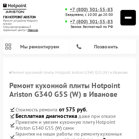
+7 (800) 301-55-83
Ежедневно, с 10:00 до 20:00
FIX-HOTPOINT ARISTON
+7 (800) 301-55-83
Ремонт устройств Hotpoint
Ariston
Звонок бесплатный по РФ
Специализированный
cервисный центр г.
Иваново
Мы ремонтируем
Позвонить
анове
Ремонт кухонной плиты Hotpoint Ariston G340 G5S (W) в Иванове
Ремонт кухонной плиты Hotpoint
Ariston G340 G5S (W) в Иванове
от 575 руб.
Стоимость ремонта
Бесплатная диагностика
даже при отказе
Привезем и увезем кухонную плиту Hotpoint
Ariston G340 G5S (W) сами
Ремонт варочных панелей Hotpoint Ariston
Ремонт парогенераторов Hotpoint Ariston
Ремонт стиральных машин Hotpoint Ariston
Ремонт морозильных камер Hotpoint Ariston
Ремонт сушильных машин Hotpoint Ariston
Ремонт кофемашин Hotpoint Ariston
Ремонт духовых шкафов Hotpoint Ariston
Ремонт микроволновых печей Hotpoint Ariston
Ремонт посудомоечных машин Hotpoint Ariston
Ремонт холодильников Hotpoint Ariston
Ремонт вытяжек Hotpoint Ariston
Гарантия на наши работы по ремонту кухонных