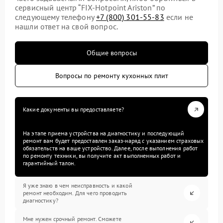
сервисный центр “FIX-Hotpoint Ariston” по
следующему телефону
+7 (800) 301-55-83
если не
нашли ответ на свой вопрос.
Общие вопросы
Вопросы по ремонту кухонных плит
Какие документы вы предоставляете?
На этапе приема устройства на диагностику и последующий
ремонт вам будет предоставлен заказ-наряд с указанием страховых
обязательств на ваше устройство. Далее, после выполнения работ
по ремонту техники, вы получите акт выполненных работ и
гарантийный талон.
Я уже знаю в чем неисправность и какой
ремонт необходим. Для чего проводить
диагностику?
Мне нужен срочный ремонт. Сможете