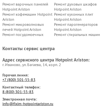
Ремонт варочных панелей
Ремонт духовых шкафов
Hotpoint Ariston
Hotpoint Ariston
Ремонт кофемашин Hotpoint
Ремонт кухонных плит
Ariston
Hotpoint Ariston
Ремонт микроволновых
Ремонт парогенераторов
печей Hotpoint Ariston
Hotpoint Ariston
Ремонт посудомоечных
Ремонт стиральных машин
машин Hotpoint Ariston
Hotpoint Ariston
Ремонт холодильников
Ремонт морозильных камер
Контакты сервис центра
Hotpoint Ariston
Hotpoint Ariston
Ремонт вытяжек Hotpoint
Ремонт сушильных машин
Адрес сервисного центра Hotpoint Ariston:
Ariston
Hotpoint Ariston
г. Иваново, ул. Багаева, 14, корп. 2
Горячая линия:
+7 (800) 301-55-83
Контактный телефон:
8 (800) 301-55-83
Электронная почта:
info@fixim-hotpointariston.ru