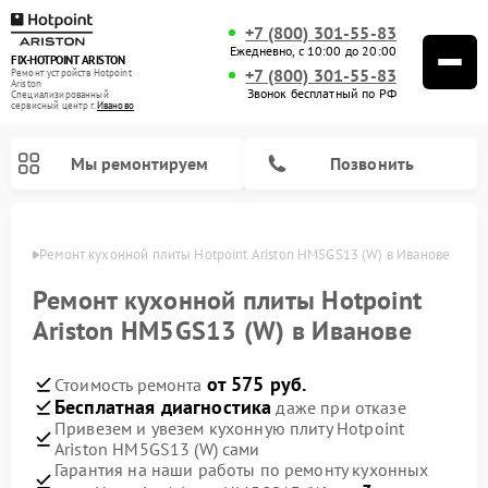
+7 (800) 301-55-83
Ежедневно, с 10:00 до 20:00
FIX-HOTPOINT ARISTON
+7 (800) 301-55-83
Ремонт устройств Hotpoint
Ariston
Звонок бесплатный по РФ
Специализированный
cервисный центр г.
Иваново
Мы ремонтируем
Позвонить
анове
Ремонт кухонной плиты Hotpoint Ariston HM5GS13 (W) в Иванове
Ремонт кухонной плиты Hotpoint
Ariston HM5GS13 (W) в Иванове
от 575 руб.
Стоимость ремонта
Бесплатная диагностика
даже при отказе
Привезем и увезем кухонную плиту Hotpoint
Ariston HM5GS13 (W) сами
Ремонт варочных панелей Hotpoint Ariston
Ремонт парогенераторов Hotpoint Ariston
Ремонт стиральных машин Hotpoint Ariston
Ремонт морозильных камер Hotpoint Ariston
Ремонт сушильных машин Hotpoint Ariston
Ремонт кофемашин Hotpoint Ariston
Ремонт духовых шкафов Hotpoint Ariston
Ремонт микроволновых печей Hotpoint Ariston
Ремонт посудомоечных машин Hotpoint Ariston
Ремонт холодильников Hotpoint Ariston
Ремонт вытяжек Hotpoint Ariston
Гарантия на наши работы по ремонту кухонных