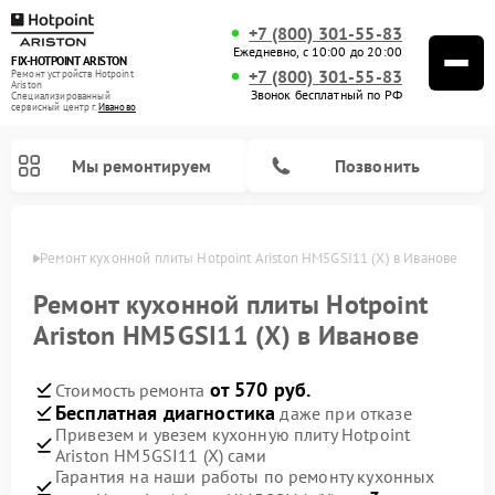
+7 (800) 301-55-83
Ежедневно, с 10:00 до 20:00
FIX-HOTPOINT ARISTON
+7 (800) 301-55-83
Ремонт устройств Hotpoint
Ariston
Звонок бесплатный по РФ
Специализированный
cервисный центр г.
Иваново
Мы ремонтируем
Позвонить
анове
Ремонт кухонной плиты Hotpoint Ariston HM5GSI11 (X) в Иванове
Ремонт кухонной плиты Hotpoint
Ariston HM5GSI11 (X) в Иванове
от 570 руб.
Стоимость ремонта
Бесплатная диагностика
даже при отказе
Привезем и увезем кухонную плиту Hotpoint
Ariston HM5GSI11 (X) сами
Ремонт варочных панелей Hotpoint Ariston
Ремонт парогенераторов Hotpoint Ariston
Ремонт стиральных машин Hotpoint Ariston
Ремонт морозильных камер Hotpoint Ariston
Ремонт сушильных машин Hotpoint Ariston
Ремонт кофемашин Hotpoint Ariston
Ремонт духовых шкафов Hotpoint Ariston
Ремонт микроволновых печей Hotpoint Ariston
Ремонт посудомоечных машин Hotpoint Ariston
Ремонт холодильников Hotpoint Ariston
Ремонт вытяжек Hotpoint Ariston
Гарантия на наши работы по ремонту кухонных