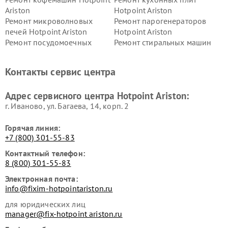
Ariston
Hotpoint Ariston
Ремонт микроволновых
Ремонт парогенераторов
печей Hotpoint Ariston
Hotpoint Ariston
Ремонт посудомоечных
Ремонт стиральных машин
машин Hotpoint Ariston
Hotpoint Ariston
Ремонт холодильников
Ремонт морозильных камер
Контакты сервис центра
Hotpoint Ariston
Hotpoint Ariston
Ремонт вытяжек Hotpoint
Ремонт сушильных машин
Адрес сервисного центра Hotpoint Ariston:
Ariston
Hotpoint Ariston
г. Иваново, ул. Багаева, 14, корп. 2
Горячая линия:
+7 (800) 301-55-83
Контактный телефон:
8 (800) 301-55-83
Электронная почта:
info@fixim-hotpointariston.ru
для юридических лиц
manager@fix-hotpoint ariston.ru