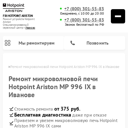
+7 (800) 301-55-83
Ежедневно, с 10:00 до 20:00
FIX-HOTPOINT ARISTON
+7 (800) 301-55-83
Ремонт устройств Hotpoint
Ariston
Звонок бесплатный по РФ
Специализированный
cервисный центр г.
Иваново
Мы ремонтируем
Позвонить
анове
Ремонт микроволновой печи Hotpoint Ariston MP 996 IX в Иванове
Ремонт микроволновой печи
Hotpoint Ariston MP 996 IX в
Иванове
от 375 руб.
Стоимость ремонта
Бесплатная диагностика
даже при отказе
Привезем и увезем микроволновую печь Hotpoint
Ремонт варочных панелей Hotpoint Ariston
Ремонт парогенераторов Hotpoint Ariston
Ремонт стиральных машин Hotpoint Ariston
Ремонт морозильных камер Hotpoint Ariston
Ремонт сушильных машин Hotpoint Ariston
Ремонт кофемашин Hotpoint Ariston
Ремонт духовых шкафов Hotpoint Ariston
Ремонт посудомоечных машин Hotpoint Ariston
Ремонт холодильников Hotpoint Ariston
Ремонт кухонных плит Hotpoint Ariston
Ремонт вытяжек Hotpoint Ariston
Ariston MP 996 IX сами