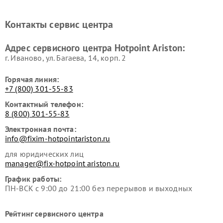
машин Hotpoint Ariston
Hotpoint Ariston
Ремонт холодильников
Ремонт морозильных камер
Контакты сервис центра
Hotpoint Ariston
Hotpoint Ariston
Ремонт вытяжек Hotpoint
Ремонт сушильных машин
Адрес сервисного центра Hotpoint Ariston:
Ariston
Hotpoint Ariston
г. Иваново, ул. Багаева, 14, корп. 2
Горячая линия:
+7 (800) 301-55-83
Контактный телефон:
8 (800) 301-55-83
Электронная почта:
info@fixim-hotpointariston.ru
для юридических лиц
manager@fix-hotpoint ariston.ru
График работы:
ПН-ВСК с 9:00 до 21:00 без перерывов и выходных
Рейтинг сервисного центра