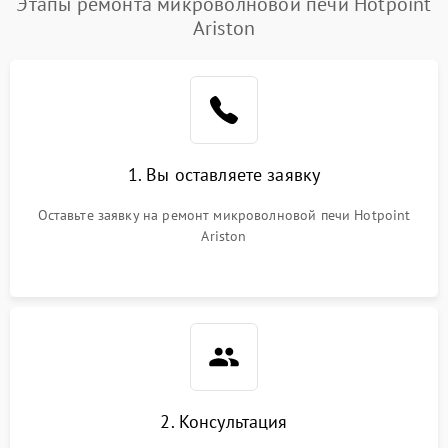
Этапы ремонта микроволновой печи Hotpoint
Ariston
Проблемы с вентилятором
2000 ₽
Подробнее →
Поломка системы
2200 ₽
Подробнее →
охлаждения
Не работают сенсорные
2400 ₽
Подробнее →
1. Вы оставляете заявку
кнопки
Оставьте заявку на ремонт микроволновой печи Hotpoint
Не горит подсветка
2000 ₽
Подробнее →
Ariston
Сломался трансформатор
1000 ₽
Подробнее →
2. Консультация