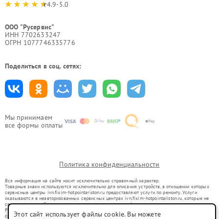
4.9-5.0
ООО "Русервис"
ИНН 7702633247
ОГРН 1077746335776
Поделиться в соц. сетях:
Мы принимаем
все формы оплаты
Политика конфиденциальности
Вся информация на сайте носит исключительно справочный характер.
Товарные знаки используются исключительно для описания устройств, в отношении которых
сервисные центры ivn.fixim-hotpointariston.ru предоставляют услуги по ремонту. Услуги
оказываются в неавторизованных сервисных центрах ivn.fixim-hotpointariston.ru, которые не
связаны с правообладателями товарных знаков или их официальными представителями.
Ремонт осуществляется для устройств, уже введенных в гражданский оборот в соответствии
Этот сайт использует файлы cookie. Вы можете
со статьей 1487 ГК РФ.