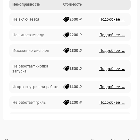
Неисправности
Стоимость
Дверца и корпус
Не включается
2500 ₽
Подробнее →
Механика и внутренние элементы
Не нагревает еду
2200 ₽
Подробнее →
Механические повреждения
Искажение дисплея
2800 ₽
Подробнее →
Питание и запуск
Не работает кнопка
Нагрев и приготовление
1500 ₽
Подробнее →
запуска
Программное обеспечение
Искры внутри при работе
1100 ₽
Подробнее →
Не работает гриль
2200 ₽
Подробнее →
Перегрев или отключение
2400 ₽
Подробнее →
во время работы
Появление запаха гари
2400 ₽
Подробнее →