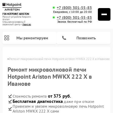
+7 (800) 301-55-83
Ежедневно, с 10:00 до 20:00
FIX-HOTPOINT ARISTON
+7 (800) 301-55-83
Ремонт устройств Hotpoint
Ariston
Звонок бесплатный по РФ
Специализированный
cервисный центр г.
Иваново
Мы ремонтируем
Позвонить
анове
Ремонт микроволновой печи Hotpoint Ariston MWKX 222 X в Иванове
Ремонт микроволновой печи
Hotpoint Ariston MWKX 222 X в
Иванове
от 375 руб.
Стоимость ремонта
Бесплатная диагностика
даже при отказе
Привезем и увезем микроволновую печь Hotpoint
Ремонт варочных панелей Hotpoint Ariston
Ремонт парогенераторов Hotpoint Ariston
Ремонт стиральных машин Hotpoint Ariston
Ремонт морозильных камер Hotpoint Ariston
Ремонт сушильных машин Hotpoint Ariston
Ремонт кофемашин Hotpoint Ariston
Ремонт духовых шкафов Hotpoint Ariston
Ремонт посудомоечных машин Hotpoint Ariston
Ремонт холодильников Hotpoint Ariston
Ремонт кухонных плит Hotpoint Ariston
Ремонт вытяжек Hotpoint Ariston
Ariston MWKX 222 X сами