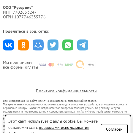
ООО "Русервис"
ИНН 7702633247
ОГРН 1077746335776
Поделиться в соц. сетях:
Мы принимаем
все формы оплаты
Политика конфиденциальности
Вся информация на сайте носит исключительно справочный характер.
Товарные знаки используются исключительно для описания устройств, в отношении которых
сервисные центры ivn.fixim-hotpointariston.ru предоставляют услуги по ремонту. Услуги
оказываются в неавторизованных сервисных центрах ivn.fixim-hotpointariston.ru, которые не
связаны с правообладателями товарных знаков или их официальными представителями.
Ремонт осуществляется для устройств, уже введенных в гражданский оборот в соответствии
Этот сайт использует файлы cookie. Вы можете
со статьей 1487 ГК РФ.
Использование товарных знаков не преследует цели индивидуализации услуг или введения
ознакомиться с
правилами использования
Согласен
потребителей в заблуждение, а служит для информирования о предоставляемых услугах по
ремонту техники указанных брендов.