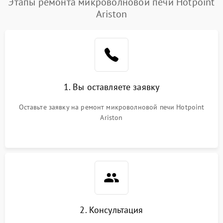
Этапы ремонта микроволновой печи Hotpoint
Ariston
Проблемы с вентилятором
2000 ₽
Подробнее →
Поломка системы
2200 ₽
Подробнее →
охлаждения
Не работают сенсорные
2400 ₽
Подробнее →
1. Вы оставляете заявку
кнопки
Оставьте заявку на ремонт микроволновой печи Hotpoint
Не горит подсветка
2000 ₽
Подробнее →
Ariston
Сломался трансформатор
1000 ₽
Подробнее →
2. Консультация