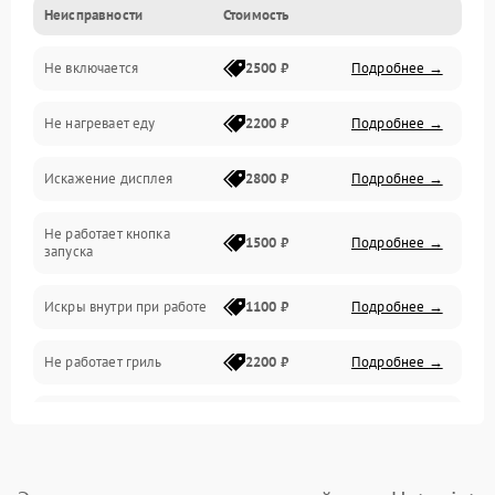
Неисправности
Стоимость
Дверца и корпус
Не включается
2500 ₽
Подробнее →
Механика и внутренние элементы
Не нагревает еду
2200 ₽
Подробнее →
Механические повреждения
Искажение дисплея
2800 ₽
Подробнее →
Питание и запуск
Не работает кнопка
Нагрев и приготовление
1500 ₽
Подробнее →
запуска
Программное обеспечение
Искры внутри при работе
1100 ₽
Подробнее →
Не работает гриль
2200 ₽
Подробнее →
Перегрев или отключение
2400 ₽
Подробнее →
во время работы
Появление запаха гари
2400 ₽
Подробнее →