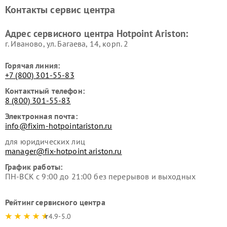
Ремонт холодильников
Ремонт морозильных камер
Контакты сервис центра
Hotpoint Ariston
Hotpoint Ariston
Ремонт вытяжек Hotpoint
Ремонт сушильных машин
Адрес сервисного центра Hotpoint Ariston:
Ariston
Hotpoint Ariston
г. Иваново, ул. Багаева, 14, корп. 2
Горячая линия:
+7 (800) 301-55-83
Контактный телефон:
8 (800) 301-55-83
Электронная почта:
info@fixim-hotpointariston.ru
для юридических лиц
manager@fix-hotpoint ariston.ru
График работы:
ПН-ВСК с 9:00 до 21:00 без перерывов и выходных
Рейтинг сервисного центра
4.9-5.0