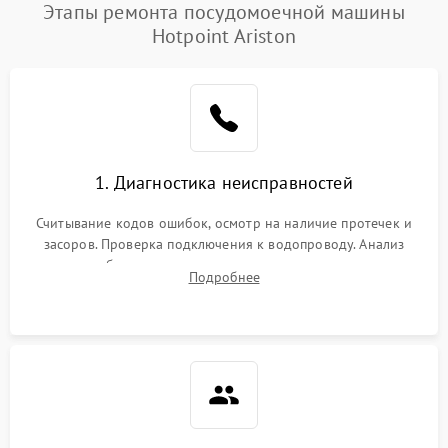
Проблемы с набором
Этапы ремонта посудомоечной машины
1800 ₽
Подробнее →
воды
Hotpoint Ariston
Не работает сушилка
2100 ₽
Подробнее →
Сбои в работе таймера
1700 ₽
Подробнее →
Проблемы с
2100 ₽
Подробнее →
1. Диагностика неисправностей
циркуляционным насосом
Считывание кодов ошибок, осмотр на наличие протечек и
засоров. Проверка подключения к водопроводу. Анализ
жалоб на отсутствие слива, нагрева, вращения
Подробнее
разбрызгивателей или срабатывание системы защиты
аквастоп.