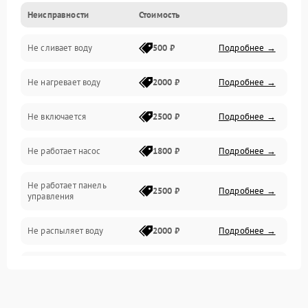
Неисправности
Стоимость
Управление
Не сливает воду
500 ₽
Подробнее →
Электропитание
Не нагревает воду
2000 ₽
Подробнее →
Датчики
Не включается
2500 ₽
Подробнее →
Нагрев
Не работает насос
1800 ₽
Подробнее →
Вода
Не работает панель
Гигиена
2500 ₽
Подробнее →
управления
Программное обеспечение
Не распыляет воду
2000 ₽
Подробнее →
Не запускается цикл
1800 ₽
Подробнее →
стирки