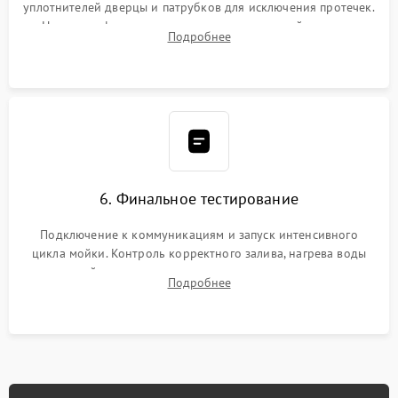
уплотнителей дверцы и патрубков для исключения протечек.
Надежная фиксация хомутов гидравлической системы,
Подробнее
сборка корпуса и установка датчика поплавка.
6. Финальное тестирование
Подключение к коммуникациям и запуск интенсивного
цикла мойки. Контроль корректного залива, нагрева воды
до нужной температуры, отсутствия посторонних шумов,
Подробнее
штатного слива и абсолютной сухости в поддоне.