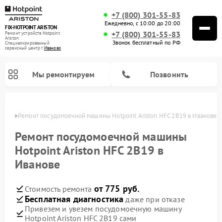
+7 (800) 301-55-83
Ежедневно, с 10:00 до 20:00
FIX-HOTPOINT ARISTON
+7 (800) 301-55-83
Ремонт устройств Hotpoint
Ariston
Звонок бесплатный по РФ
Специализированный
cервисный центр г.
Иваново
Мы ремонтируем
Позвонить
анове
Ремонт посудомоечной машины Hotpoint Ariston HFC 2B19 в Иванове
Ремонт посудомоечной машины
Hotpoint Ariston HFC 2B19 в
Иванове
от 775 руб.
Стоимость ремонта
Бесплатная диагностика
даже при отказе
Привезем и увезем посудомоечную машину
Ремонт варочных панелей Hotpoint Ariston
Ремонт микроволновых печей Hotpoint Ariston
Ремонт стиральных машин Hotpoint Ariston
Ремонт морозильных камер Hotpoint Ariston
Ремонт сушильных машин Hotpoint Ariston
Ремонт кофемашин Hotpoint Ariston
Ремонт духовых шкафов Hotpoint Ariston
Ремонт парогенераторов Hotpoint Ariston
Ремонт холодильников Hotpoint Ariston
Ремонт кухонных плит Hotpoint Ariston
Ремонт вытяжек Hotpoint Ariston
Hotpoint Ariston HFC 2B19 сами