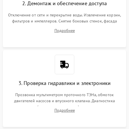
2. Демонтаж и обеспечение доступа
Отключение от сети и перекрытие воды. Извлечение корзин,
фильтров и импеллеров. Снятие боковых стенок, фасада
дверцы или нижнего поддона для прямого доступа к
Подробнее
циркуляционному насосу, ТЭНу и сливной помпе.
3. Проверка гидравлики и электроники
Прозвонка мультиметром проточного ТЭНа, обмоток
двигателей насосов и впускного клапана. Диагностика
прессостата (датчика уровня воды), датчика мутности,
Подробнее
концевика дверцы и электронного модуля управления.