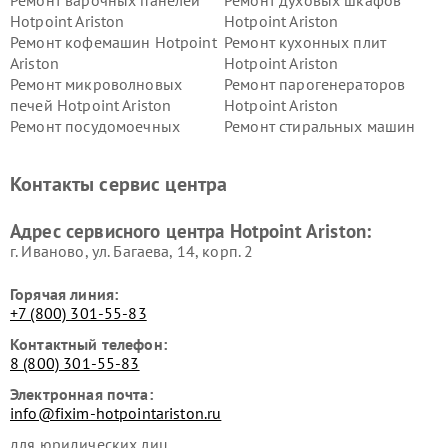
Ремонт варочных панелей
Ремонт духовых шкафов
Hotpoint Ariston
Hotpoint Ariston
Ремонт кофемашин Hotpoint
Ремонт кухонных плит
Ariston
Hotpoint Ariston
Ремонт микроволновых
Ремонт парогенераторов
печей Hotpoint Ariston
Hotpoint Ariston
Ремонт посудомоечных
Ремонт стиральных машин
машин Hotpoint Ariston
Hotpoint Ariston
Ремонт холодильников
Ремонт морозильных камер
Контакты сервис центра
Hotpoint Ariston
Hotpoint Ariston
Ремонт вытяжек Hotpoint
Ремонт сушильных машин
Адрес сервисного центра Hotpoint Ariston:
Ariston
Hotpoint Ariston
г. Иваново, ул. Багаева, 14, корп. 2
Горячая линия:
+7 (800) 301-55-83
Контактный телефон:
8 (800) 301-55-83
Электронная почта:
info@fixim-hotpointariston.ru
для юридических лиц