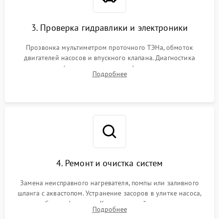
3. Проверка гидравлики и электроники
Прозвонка мультиметром проточного ТЭНа, обмоток
двигателей насосов и впускного клапана. Диагностика
прессостата (датчика уровня воды), датчика мутности,
Подробнее
концевика дверцы и электронного модуля управления.
4. Ремонт и очистка систем
Замена неисправного нагревателя, помпы или заливного
шланга с аквастопом. Устранение засоров в улитке насоса,
патрубках и фильтрах. Компонентный ремонт платы
Подробнее
управления, восстановление поврежденной проводки.