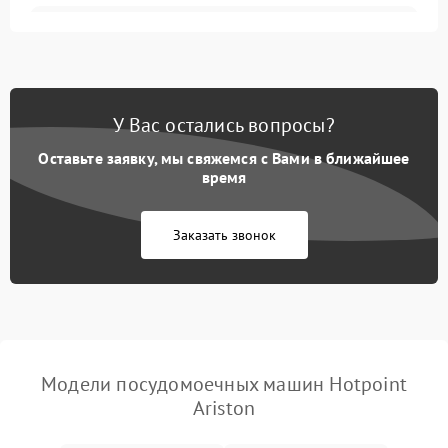
Не запускается цикл
1800 ₽
Подробнее →
стирки
Проблемы с набором
1800 ₽
Подробнее →
воды
У Вас остались вопросы?
Оставьте заявку, мы свяжемся с Вами в ближайшее
Не работает сушилка
2100 ₽
Подробнее →
время
Сбои в работе таймера
1700 ₽
Подробнее →
Заказать звонок
Проблемы с
2100 ₽
Подробнее →
циркуляционным насосом
Модели посудомоечных машин Hotpoint
Ariston