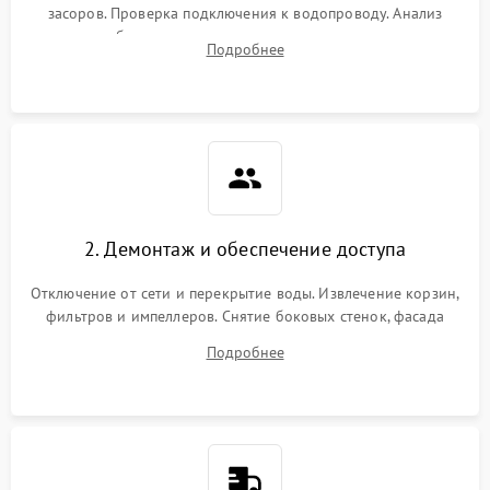
засоров. Проверка подключения к водопроводу. Анализ
жалоб на отсутствие слива, нагрева, вращения
Подробнее
разбрызгивателей или срабатывание системы защиты
аквастоп.
2. Демонтаж и обеспечение доступа
Отключение от сети и перекрытие воды. Извлечение корзин,
фильтров и импеллеров. Снятие боковых стенок, фасада
дверцы или нижнего поддона для прямого доступа к
Подробнее
циркуляционному насосу, ТЭНу и сливной помпе.