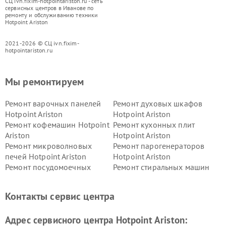
СЦ ivn.fixim-hotpointariston.ru - сеть
сервисных центров в Иванове по
ремонту и обслуживанию техники
Hotpoint Ariston
2021-2026 © СЦ ivn.fixim-
hotpointariston.ru
Мы ремонтируем
Ремонт варочных панелей
Ремонт духовых шкафов
Hotpoint Ariston
Hotpoint Ariston
Ремонт кофемашин Hotpoint
Ремонт кухонных плит
Ariston
Hotpoint Ariston
Ремонт микроволновых
Ремонт парогенераторов
печей Hotpoint Ariston
Hotpoint Ariston
Ремонт посудомоечных
Ремонт стиральных машин
машин Hotpoint Ariston
Hotpoint Ariston
Ремонт холодильников
Ремонт морозильных камер
Контакты сервис центра
Hotpoint Ariston
Hotpoint Ariston
Ремонт вытяжек Hotpoint
Ремонт сушильных машин
Адрес сервисного центра Hotpoint Ariston:
Ariston
Hotpoint Ariston