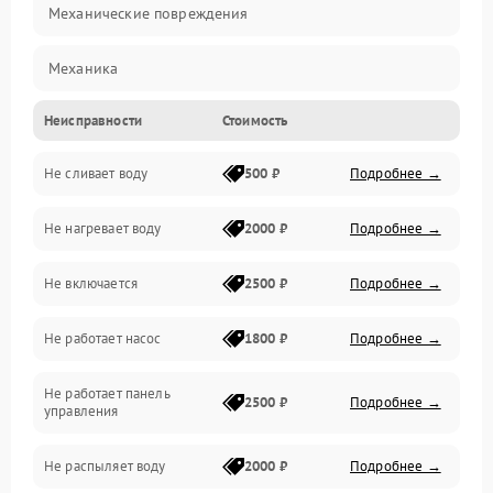
Механические повреждения
Механика
Неисправности
Стоимость
Управление
Не сливает воду
500 ₽
Подробнее →
Электропитание
Не нагревает воду
2000 ₽
Подробнее →
Датчики
Не включается
2500 ₽
Подробнее →
Нагрев
Не работает насос
1800 ₽
Подробнее →
Вода
Не работает панель
Гигиена
2500 ₽
Подробнее →
управления
Программное обеспечение
Не распыляет воду
2000 ₽
Подробнее →