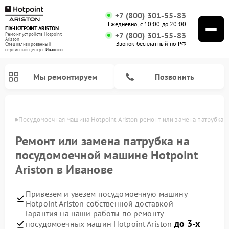
+7 (800) 301-55-83
Ежедневно, с 10:00 до 20:00
FIX-HOTPOINT ARISTON
+7 (800) 301-55-83
Ремонт устройств Hotpoint
Ariston
Звонок бесплатный по РФ
Специализированный
cервисный центр г.
Иваново
Мы ремонтируем
Позвонить
анове
Посудомоечная машина Hotpoint Ariston ремонт или замена патрубка
Ремонт или замена патрубка на
посудомоечной машине Hotpoint
Ariston в Иванове
Привезем и увезем посудомоечную машину
Hotpoint Ariston собственной доставкой
Гарантия на наши работы по ремонту
Ремонт варочных панелей Hotpoint Ariston
Ремонт микроволновых печей Hotpoint Ariston
Ремонт стиральных машин Hotpoint Ariston
Ремонт морозильных камер Hotpoint Ariston
Ремонт сушильных машин Hotpoint Ariston
Ремонт кофемашин Hotpoint Ariston
Ремонт духовых шкафов Hotpoint Ariston
Ремонт парогенераторов Hotpoint Ariston
Ремонт холодильников Hotpoint Ariston
Ремонт кухонных плит Hotpoint Ariston
Ремонт вытяжек Hotpoint Ariston
до 3-х
посудомоечных машин Hotpoint Ariston