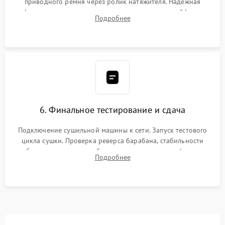
приводного ремня через ролик натяжителя. Надежная
фиксация всех узлов, подключение клемм и шлейфов к
Подробнее
модулю управления. Монтаж корпусных панелей, люка и
верхней крышки устройства.
6. Финальное тестирование и сдача
Подключение сушильной машины к сети. Запуск тестового
цикла сушки. Проверка реверса барабана, стабильности
набора температуры, работы дренажного насоса (откачка
Подробнее
конденсата) и отсутствия посторонних скрипов, стуков или
вибраций.