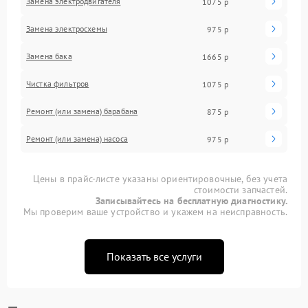
Замена электродвигателя
1075 р
Замена электросхемы
975 р
Замена бака
1665 р
Чистка фильтров
1075 р
Ремонт (или замена) барабана
875 р
Ремонт (или замена) насоса
975 р
Цены в прайс-листе указаны ориентировочные, без учета
стоимости запчастей.
Записывайтесь на бесплатную диагностику.
Мы проверим ваше устройство и укажем на неисправность.
Показать все услуги