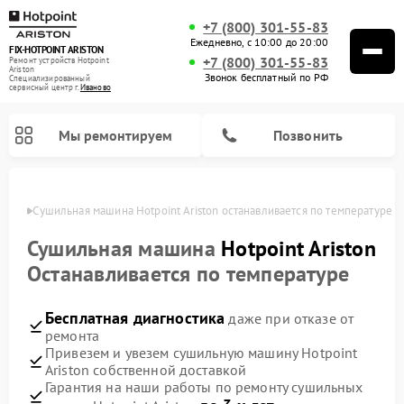
+7 (800) 301-55-83
Ежедневно, с 10:00 до 20:00
FIX-HOTPOINT ARISTON
+7 (800) 301-55-83
Ремонт устройств Hotpoint
Ariston
Звонок бесплатный по РФ
Специализированный
cервисный центр г.
Иваново
Мы ремонтируем
Позвонить
анове
Сушильная машина Hotpoint Ariston останавливается по температуре
Сушильная машина
Hotpoint Ariston
Останавливается по температуре
Бесплатная диагностика
даже при отказе от
ремонта
Привезем и увезем сушильную машину Hotpoint
Ariston собственной доставкой
Ремонт варочных панелей Hotpoint Ariston
Ремонт микроволновых печей Hotpoint Ariston
Ремонт посудомоечных машин Hotpoint Ariston
Ремонт холодильников Hotpoint Ariston
Ремонт кофемашин Hotpoint Ariston
Ремонт вытяжек Hotpoint Ariston
Ремонт духовых шкафов Hotpoint Ariston
Ремонт парогенераторов Hotpoint Ariston
Ремонт стиральных машин Hotpoint Ariston
Ремонт морозильных камер Hotpoint Ariston
Ремонт кухонных плит Hotpoint Ariston
Гарантия на наши работы по ремонту сушильных