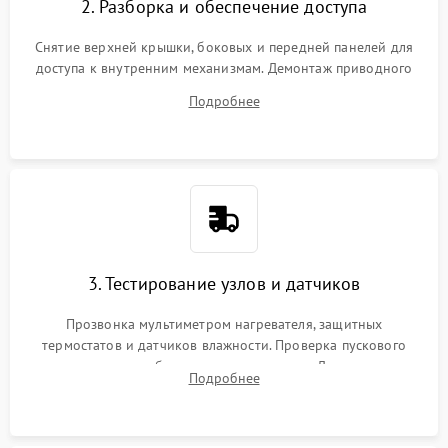
2. Разборка и обеспечение доступа
Снятие верхней крышки, боковых и передней панелей для
доступа к внутренним механизмам. Демонтаж приводного
ремня, панели управления и защитных кожухов.
Подробнее
Обеспечение свободного доступа к ТЭНу, компрессору,
двигателю и дренажной помпе.
3. Тестирование узлов и датчиков
Прозвонка мультиметром нагревателя, защитных
термостатов и датчиков влажности. Проверка пускового
конденсатора, обмоток мотора и помпы. Для машин с
Подробнее
тепловым насосом — диагностика работы компрессора и
оценка циркуляции хладагента.