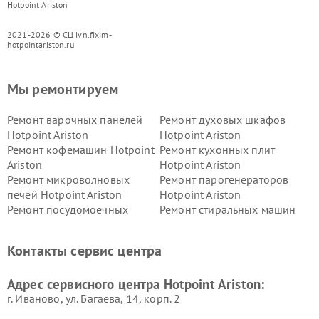
Hotpoint Ariston
2021-2026 © СЦ ivn.fixim-
hotpointariston.ru
Мы ремонтируем
Ремонт варочных панелей
Ремонт духовых шкафов
Hotpoint Ariston
Hotpoint Ariston
Ремонт кофемашин Hotpoint
Ремонт кухонных плит
Ariston
Hotpoint Ariston
Ремонт микроволновых
Ремонт парогенераторов
печей Hotpoint Ariston
Hotpoint Ariston
Ремонт посудомоечных
Ремонт стиральных машин
машин Hotpoint Ariston
Hotpoint Ariston
Ремонт холодильников
Ремонт морозильных камер
Контакты сервис центра
Hotpoint Ariston
Hotpoint Ariston
Ремонт вытяжек Hotpoint
Ремонт сушильных машин
Адрес сервисного центра Hotpoint Ariston:
Ariston
Hotpoint Ariston
г. Иваново, ул. Багаева, 14, корп. 2