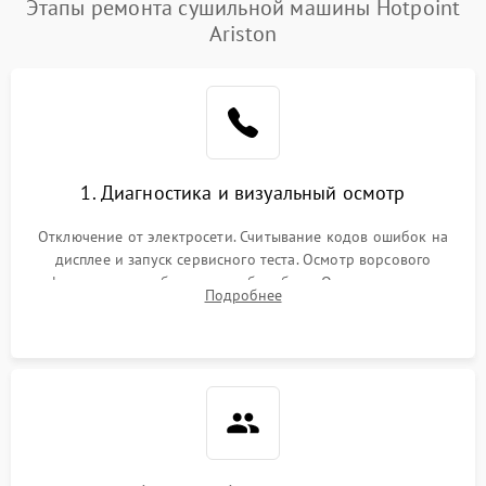
Этапы ремонта сушильной машины Hotpoint
Ariston
1. Диагностика и визуальный осмотр
Отключение от электросети. Считывание кодов ошибок на
дисплее и запуск сервисного теста. Осмотр ворсового
фильтра, теплообменника и барабана. Опрос клиента о
Подробнее
неисправностях (не сушит, не крутит барабан, сильно шумит
или выдает ошибку).