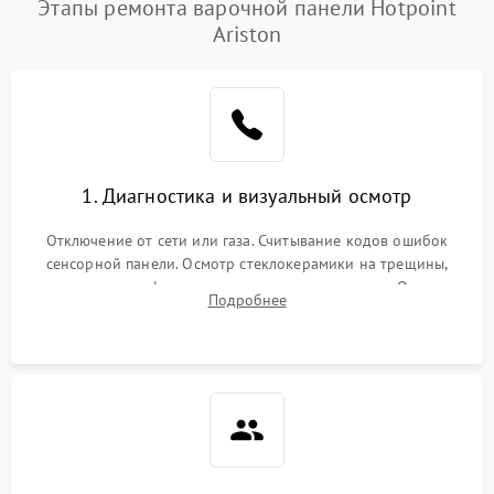
Этапы ремонта варочной панели Hotpoint
Ariston
1. Диагностика и визуальный осмотр
Отключение от сети или газа. Считывание кодов ошибок
сенсорной панели. Осмотр стеклокерамики на трещины,
проверка конфорок на равномерность нагрева. Опрос
Подробнее
клиента о симптомах (не включается, не видит посуду,
щелкает).