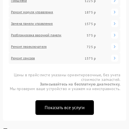
Прошивка
1225 р
Ремонт модуля управления
1875 р
Замена панели управления
1575 р
Разблокировка варочной панели
575 р
Ремонт переключателя
725 р
Ремонт сенсора
1575 р
Цены в прайс-листе указаны ориентировочные, без учета
стоимости запчастей.
Записывайтесь на бесплатную диагностику.
Мы проверим ваше устройство и укажем на неисправность.
Показать все услуги