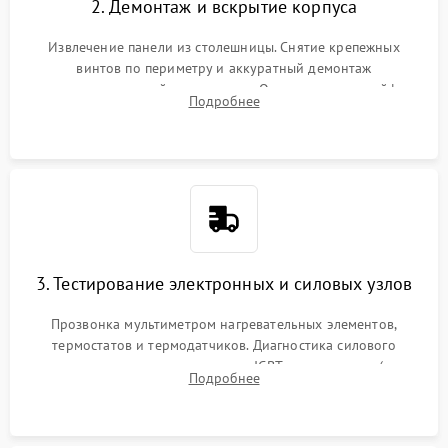
2. Демонтаж и вскрытие корпуса
Извлечение панели из столешницы. Снятие крепежных
винтов по периметру и аккуратный демонтаж
стеклокерамической поверхности. Отсоединение шлейфов
Подробнее
сенсорного блока для доступа к силовым платам, катушкам
или ТЭНам.
3. Тестирование электронных и силовых узлов
Прозвонка мультиметром нагревательных элементов,
термостатов и термодатчиков. Диагностика силового
модуля, реле, диодных мостов и IGBT-транзисторов (для
Подробнее
индукции). Проверка кранов и газ-контроля (для газовых
панелей).