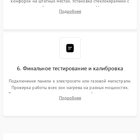
конфорок на штатных местах. Установка стеклокерамики с
проверкой равномерности зазоров. Нанесение
Подробнее
термостойкого герметика или укладка уплотнительной
ленты по контуру.
6. Финальное тестирование и калибровка
Подключение панели к электросети или газовой магистрали.
Проверка работы всех зон нагрева на разных мощностях.
Тестирование сенсорного управления, таймера, индикаторов
Подробнее
остаточного тепла и систем защиты от перегрева.