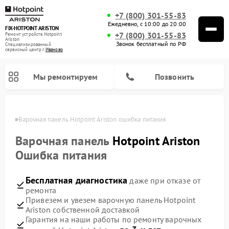
+7 (800) 301-55-83
Ежедневно, с 10:00 до 20:00
FIX-HOTPOINT ARISTON
+7 (800) 301-55-83
Ремонт устройств Hotpoint
Ariston
Звонок бесплатный по РФ
Специализированный
cервисный центр г.
Иваново
Мы ремонтируем
Позвонить
анове
Варочная панель Hotpoint Ariston ошибка питания
Варочная панель
Hotpoint Ariston
Ошибка питания
Бесплатная диагностика
даже при отказе от
ремонта
Привезем и увезем варочную панель Hotpoint
Ariston собственной доставкой
Ремонт духовых шкафов Hotpoint Ariston
Ремонт парогенераторов Hotpoint Ariston
Ремонт стиральных машин Hotpoint Ariston
Ремонт морозильных камер Hotpoint Ariston
Ремонт сушильных машин Hotpoint Ariston
Ремонт кухонных плит Hotpoint Ariston
Ремонт микроволновых печей Hotpoint Ariston
Ремонт посудомоечных машин Hotpoint Ariston
Ремонт холодильников Hotpoint Ariston
Ремонт кофемашин Hotpoint Ariston
Ремонт вытяжек Hotpoint Ariston
Гарантия на наши работы по ремонту варочных