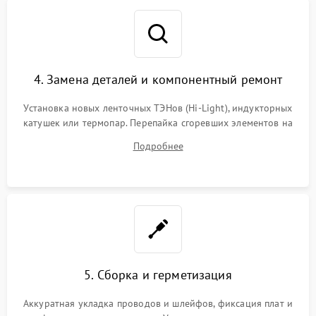
4. Замена деталей и компонентный ремонт
Установка новых ленточных ТЭНов (Hi-Light), индукторных
катушек или термопар. Перепайка сгоревших элементов на
плате управления, восстановление токопроводящих
Подробнее
дорожек. Очистка контактов и замена поврежденной
проводки.
5. Сборка и герметизация
Аккуратная укладка проводов и шлейфов, фиксация плат и