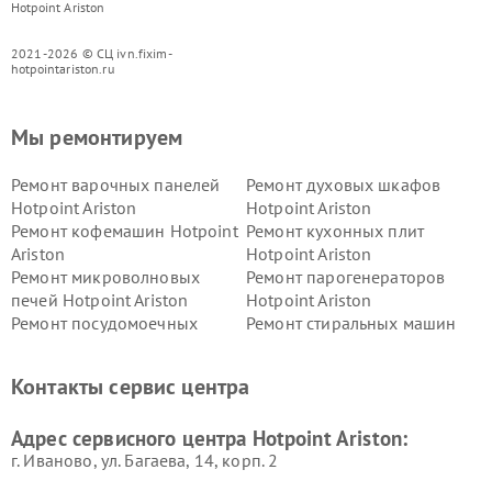
Hotpoint Ariston
2021-2026 © СЦ ivn.fixim-
hotpointariston.ru
Мы ремонтируем
Ремонт варочных панелей
Ремонт духовых шкафов
Hotpoint Ariston
Hotpoint Ariston
Ремонт кофемашин Hotpoint
Ремонт кухонных плит
Ariston
Hotpoint Ariston
Ремонт микроволновых
Ремонт парогенераторов
печей Hotpoint Ariston
Hotpoint Ariston
Ремонт посудомоечных
Ремонт стиральных машин
машин Hotpoint Ariston
Hotpoint Ariston
Ремонт холодильников
Ремонт морозильных камер
Контакты сервис центра
Hotpoint Ariston
Hotpoint Ariston
Ремонт вытяжек Hotpoint
Ремонт сушильных машин
Адрес сервисного центра Hotpoint Ariston:
Ariston
Hotpoint Ariston
г. Иваново, ул. Багаева, 14, корп. 2