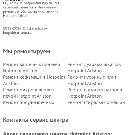
СЦ ivn.fixim-hotpointariston.ru - сеть
сервисных центров в Иванове по
ремонту и обслуживанию техники
Hotpoint Ariston
2021-2026 © СЦ ivn.fixim-
hotpointariston.ru
Мы ремонтируем
Ремонт варочных панелей
Ремонт духовых шкафов
Hotpoint Ariston
Hotpoint Ariston
Ремонт кофемашин Hotpoint
Ремонт кухонных плит
Ariston
Hotpoint Ariston
Ремонт микроволновых
Ремонт парогенераторов
печей Hotpoint Ariston
Hotpoint Ariston
Ремонт посудомоечных
Ремонт стиральных машин
машин Hotpoint Ariston
Hotpoint Ariston
Ремонт холодильников
Ремонт морозильных камер
Контакты сервис центра
Hotpoint Ariston
Hotpoint Ariston
Ремонт вытяжек Hotpoint
Ремонт сушильных машин
Адрес сервисного центра Hotpoint Ariston:
Ariston
Hotpoint Ariston