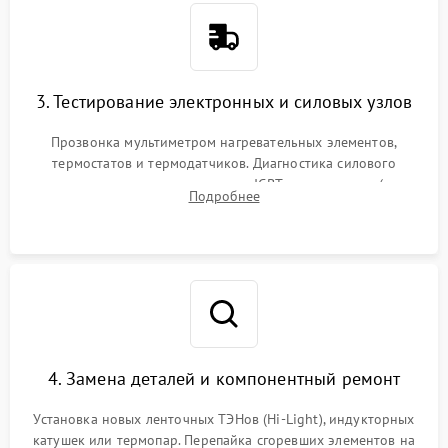
3. Тестирование электронных и силовых узлов
Прозвонка мультиметром нагревательных элементов,
термостатов и термодатчиков. Диагностика силового
модуля, реле, диодных мостов и IGBT-транзисторов (для
Подробнее
индукции). Проверка кранов и газ-контроля (для газовых
панелей).
4. Замена деталей и компонентный ремонт
Установка новых ленточных ТЭНов (Hi-Light), индукторных
катушек или термопар. Перепайка сгоревших элементов на