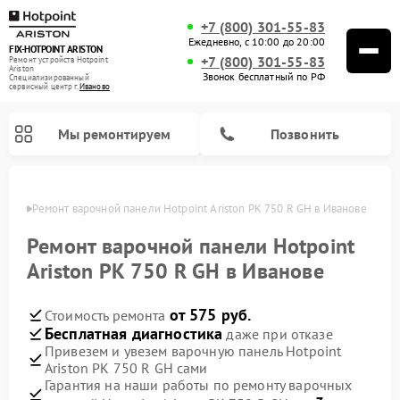
+7 (800) 301-55-83
Ежедневно, с 10:00 до 20:00
FIX-HOTPOINT ARISTON
+7 (800) 301-55-83
Ремонт устройств Hotpoint
Ariston
Звонок бесплатный по РФ
Специализированный
cервисный центр г.
Иваново
Мы ремонтируем
Позвонить
анове
Ремонт варочной панели Hotpoint Ariston PK 750 R GH в Иванове
Ремонт варочной панели Hotpoint
Ariston PK 750 R GH в Иванове
от 575 руб.
Стоимость ремонта
Бесплатная диагностика
даже при отказе
Привезем и увезем варочную панель Hotpoint
Ariston PK 750 R GH сами
Ремонт духовых шкафов Hotpoint Ariston
Ремонт парогенераторов Hotpoint Ariston
Ремонт стиральных машин Hotpoint Ariston
Ремонт морозильных камер Hotpoint Ariston
Ремонт сушильных машин Hotpoint Ariston
Ремонт кухонных плит Hotpoint Ariston
Ремонт микроволновых печей Hotpoint Ariston
Ремонт посудомоечных машин Hotpoint Ariston
Ремонт холодильников Hotpoint Ariston
Ремонт кофемашин Hotpoint Ariston
Ремонт вытяжек Hotpoint Ariston
Гарантия на наши работы по ремонту варочных