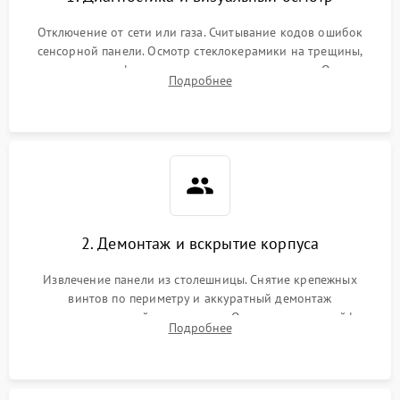
Отключение от сети или газа. Считывание кодов ошибок
сенсорной панели. Осмотр стеклокерамики на трещины,
проверка конфорок на равномерность нагрева. Опрос
Подробнее
клиента о симптомах (не включается, не видит посуду,
щелкает).
2. Демонтаж и вскрытие корпуса
Извлечение панели из столешницы. Снятие крепежных
винтов по периметру и аккуратный демонтаж
стеклокерамической поверхности. Отсоединение шлейфов
Подробнее
сенсорного блока для доступа к силовым платам, катушкам
или ТЭНам.