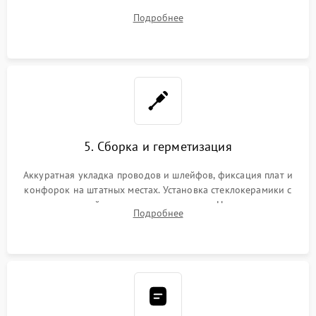
плате управления, восстановление токопроводящих
Подробнее
дорожек. Очистка контактов и замена поврежденной
проводки.
5. Сборка и герметизация
Аккуратная укладка проводов и шлейфов, фиксация плат и
конфорок на штатных местах. Установка стеклокерамики с
проверкой равномерности зазоров. Нанесение
Подробнее
термостойкого герметика или укладка уплотнительной
ленты по контуру.