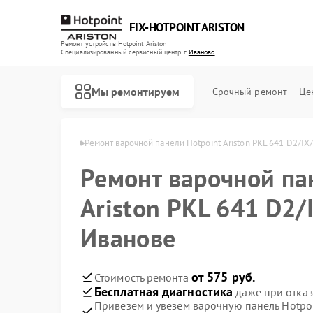
FIX-HOTPOINT ARISTON
Ремонт устройств Hotpoint Ariston
Специализированный cервисный центр г.
Иваново
Мы ремонтируем
Срочный ремонт
Це
t Ariston в Иванове
Ремонт варочной панели Hotpoint Ariston PKL 641 D2/IX
Ремонт варочной па
Ariston PKL 641 D2/
Иванове
от 575 руб.
Стоимость ремонта
Бесплатная диагностика
даже при отказ
Привезем и увезем варочную панель Hotpoi
Ремонт духовых шкафов Hotpoint Ariston
Ремонт кофемашин Hotpoint Ariston
Ремонт кухонных плит Hotpoint Ariston
Ремонт микроволновых печей Hotpoint Ariston
Ремонт парогенераторов Hotpoint Ariston
Ремонт посудомоечных машин Hotpoint Ariston
Ремонт стиральных машин Hotpoint Ariston
Ремонт холодильников Hotpoint Ariston
Ремонт морозильных камер Hotpoint Ariston
Ремонт вытяжек Hotpoint Ariston
Ремонт сушильных машин Hotpoint Ariston