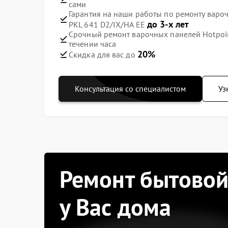
сами
Гарантия на наши работы по ремонту вароч
до 3-х лет
PKL 641 D2/IX/HA EE
Срочный ремонт варочных панелей Hotpoint
течении часа
20%
Скидка для вас до
Консультация со специалистом
Уз
Ремонт бытовой
у Вас дома