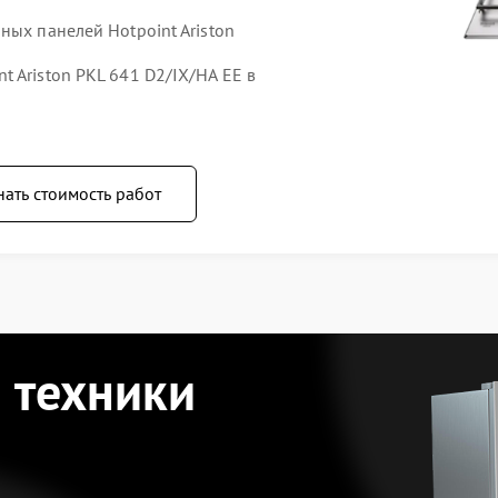
ных панелей Hotpoint Ariston
 Ariston PKL 641 D2/IX/HA EE в
нать стоимость работ
 техники