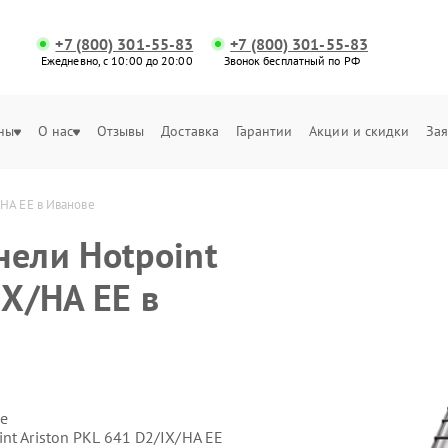
+7 (800) 301-55-83
+7 (800) 301-55-83
Ежедневно, с 10:00 до 20:00
Звонок бесплатный по РФ
ны
О нас
Отзывы
Доставка
Гарантии
Акции и скидки
Зая
/HA EE в Иванове
нели Hotpoint
IX/HA EE в
е
nt Ariston PKL 641 D2/IX/HA EE