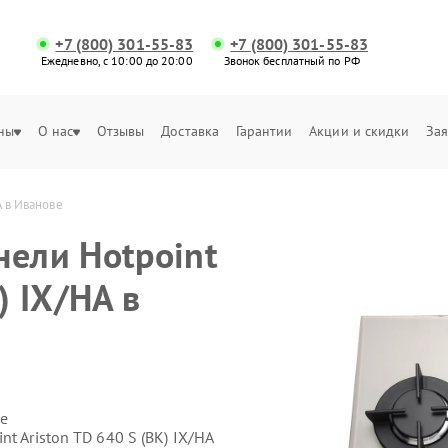
+7 (800) 301-55-83
+7 (800) 301-55-83
Ежедневно, с 10:00 до 20:00
Звонок бесплатный по РФ
ны
О нас
Отзывы
Доставка
Гарантии
Акции и скидки
Зая
A в Иванове
нели Hotpoint
) IX/HA в
е
t Ariston TD 640 S (BK) IX/HA