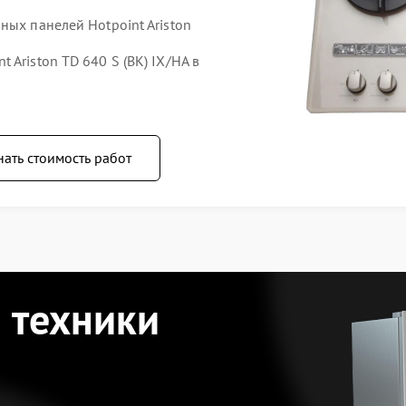
ных панелей Hotpoint Ariston
Ariston TD 640 S (BK) IX/HA в
нать стоимость работ
 техники