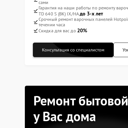
сами
Гарантия на наши работы по ремонту вароч
до 3-х лет
TD 640 S (BK) IX/HA
Срочный ремонт варочных панелей Hotpoint 
течении часа
20%
Скидка для вас до
Консультация со специалистом
Уз
Ремонт бытовой
у Вас дома